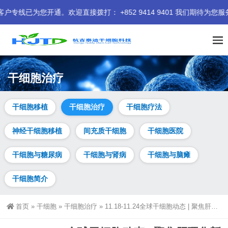
。欢迎直接拨打： +852 9414 9401 我们期待为您服务。
干细胞治疗
干细胞移植
干细胞治疗
干细胞疗法
神经干细胞移植
间充质干细胞
干细胞医院
干细胞与糖尿病
干细胞与肾病
干细胞与脑瘫
干细胞简介
首页
»
干细胞
»
干细胞治疗
»
11.18-11.24全球干细胞动态 | 聚焦肝硬化新疗法、院士当选与视力恢复新进展