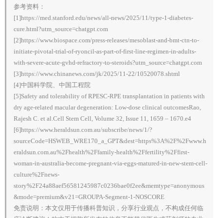
参考资料：
[1]https://med.stanford.edu/news/all-news/2025/11/type-1-diabetes-
cure.html?utm_source=chatgpt.com
[2]https://www.biospace.com/press-releases/mesoblast-and-bmt-ctn-to-
initiate-pivotal-trial-of-ryoncil-as-part-of-first-line-regimen-in-adults-
with-severe-acute-gvhd-refractory-to-steroids?utm_source=chatgpt.com
[3]https://www.chinanews.com/jk/2025/11-22/10520078.shtml
[4]中国科学院、中国工程院
[5]Safety and tolerability of RPESC-RPE transplantation in patients with
dry age-related macular degeneration: Low-dose clinical outcomesRao,
Rajesh C. et al.Cell Stem Cell, Volume 32, Issue 11, 1659 – 1670.e4
[6]https://www.heraldsun.com.au/subscribe/news/1/?
sourceCode=HSWEB_WRE170_a_GPT&dest=https%3A%2F%2Fwww.h
eraldsun.com.au%2Fhealth%2Ffamily-health%2Ffertility%2Ffirst-
woman-in-australia-become-pregnant-via-eggs-matured-in-new-stem-cell-
culture%2Fnews-
story%2F24a88aef56581245987c0236bae0f2ee&memtype=anonymous
&mode=premium&v21=GROUPA-Segment-1-NOSCORE
免责说明：本文仅用于传播科普知识，分享行业观点，不构成任何临