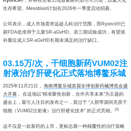
Ryoncil®
，并将在患者出现激素耐药后尽早入组，以最大化
生存希望。Mesoblast计划在2026年一季度启动招募。
公司表示，成人市场需求远超儿科治疗范围，而Ryoncil®已
获FDA批准用于儿童SR-aGvHD。若三期试验成功，有望填
补重症成人SR-aGvHD长期未满足的治疗缺口。
03.15万/次，干细胞新药VUM02注
射液治疗肝硬化正式落地博鳌乐城
2025年11月21日，
海南博鳌乐城首届全球创新药械博览会盛
大开幕
。在这场以“精准聚焦创新，合作共享未来”为主题的
盛会上，最引人注目的发布之一，莫过于 “人脐带源间充质干
[3]
细胞（VUM02注射液）治疗肝硬化技术” 的正式亮相。
这不仅是一款新药的上市，更标志着一种颠覆性的治疗策略