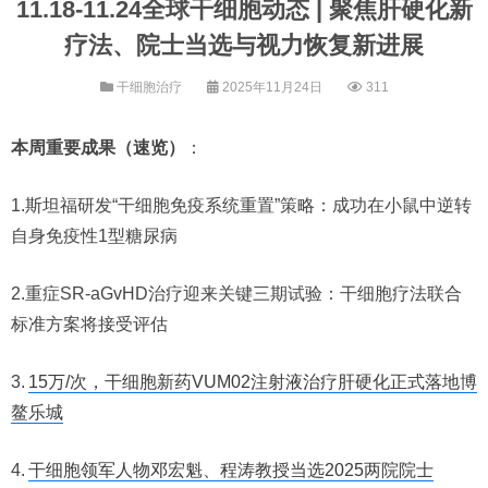
11.18-11.24全球干细胞动态 | 聚焦肝硬化新
疗法、院士当选与视力恢复新进展
干细胞治疗
2025年11月24日
311
本周重要成果（速览）
：
1.斯坦福研发“干细胞免疫系统重置”策略：成功在小鼠中逆转
自身免疫性1型糖尿病
2.重症SR-aGvHD治疗迎来关键三期试验：干细胞疗法联合
标准方案将接受评估
3.
15万/次，干细胞新药VUM02注射液治疗肝硬化正式落地博
鳌乐城
4.
干细胞领军人物邓宏魁、程涛教授当选2025两院院士