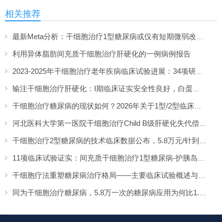
相关推荐
最新Meta分析：干细胞治疗1型糖尿病或仅有短期微弱改善，难现持久临床获益
利用异体脂肪间充质干细胞治疗肝硬化的一例病例报告
2023-2025年干细胞治疗老年疾病临床试验进展：34项研究系统分析
输注干细胞治疗肝硬化：I期临床证实安全性良好，白蛋白及生活质量显著改善
干细胞治疗糖尿病的现状如何？2026年关于1型/2型临床研究的综述
河北医科大学第一医院干细胞治疗Child B级肝硬化失代偿期临床研究获成功备案
干细胞治疗2型糖尿病的技术临床数据公布，5.8万元/针到底值不值？
11项临床试验证实：间充质干细胞治疗1型糖尿病-护胰岛、调免疫、降糖需
干细胞疗法重塑糖尿病治疗格局——主要临床试验概述与未来展望
同为干细胞治疗糖尿病，5.8万一次的糖尿病应用为何比1.98万的“药”更贵？