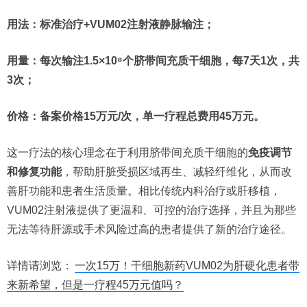
用法
：标准治疗
+VUM02
注射液静脉输注；
用量
：每次输注
1.5×10⁸
个脐带间充质干细胞
，每
7
天
1
次，共
3
次；
价格：备案价格15万元/次，单一疗程总费用45万元。
这一疗法的核心理念在于利用脐带间充质干细胞的
免疫调节
和修复功能
，帮助肝脏受损区域再生、减轻纤维化，从而改
善肝功能和患者生活质量。相比传统内科治疗或肝移植，
VUM02注射液提供了更温和、可控的治疗选择，并且为那些
无法等待肝源或手术风险过高的患者提供了新的治疗途径。
详情请浏览：
一次15万！干细胞新药VUM02为肝硬化患者带
来新希望，但是一疗程45万元值吗？