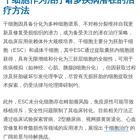
疗方法
干细胞因具备分化为多种细胞谱系、不对称分裂维持自我更
新及修复受损组织的潜力，成为备受关注的潜在治疗策略，
其临床应用依赖体外大规模培养。干细胞主要分为胚胎干细
胞（ESC）和成体干细胞，其中ESC通过提取囊胚内细胞团
获得，具有无限增殖和分化为三胚层细胞的全能性，可用于
疾病模拟（如神经、心肌、胰腺β细胞分化），但因获取过程
涉及胚胎破坏引发伦理争议，尽管有无损胚胎的细胞提取技
术探索，仍受法律与伦理障碍制约。
此外，ESC未分化细胞存在畸胎瘤风险，免疫原性可能导致
移植排斥，安全性问题限制了其临床转化。目前相关疗法正
通过临床试验探索肾病、2型糖尿病、视网膜黄斑退化、心血
管修复和脊髓损伤等领域的应用潜力，展现出
干细胞治疗
的
广阔前景与待解挑战。