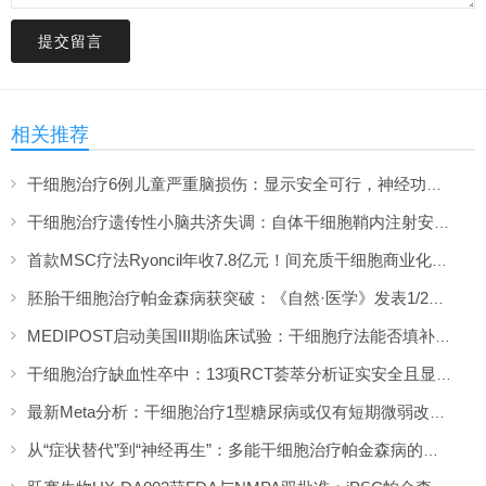
提交留言
相关推荐
干细胞治疗6例儿童严重脑损伤：显示安全可行，神经功能改善信号值得关注
干细胞治疗遗传性小脑共济失调：自体干细胞鞘内注射安全性与初步疗效解读
首款MSC疗法Ryoncil年收7.8亿元！间充质干细胞商业化里程碑深度解读
胚胎干细胞治疗帕金森病获突破：《自然·医学》发表1/2期临床12个月随访数据
MEDIPOST启动美国III期临床试验：干细胞疗法能否填补膝骨关节炎“治疗真空”？
干细胞治疗缺血性卒中：13项RCT荟萃分析证实安全且显著改善长期功能预后
最新Meta分析：干细胞治疗1型糖尿病或仅有短期微弱改善，难现持久临床获益
从“症状替代”到“神经再生”：多能干细胞治疗帕金森病的临床转化与未来展望