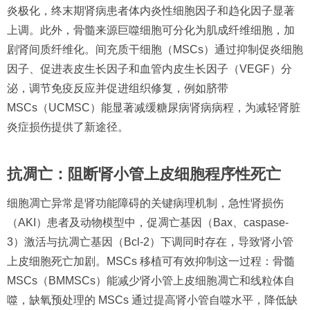
炎极化，终末期肾病患者体内炎性细胞因子和趋化因子显著
上调。此外，骨髓来源巨噬细胞可分化为肌成纤维细胞，加
剧肾间质纤维化。间充质干细胞（MSCs）通过抑制促炎细胞
因子、促进表皮生长因子和血管内皮生长因子（VEGF）分
泌，调节免疫反应并促进组织修复，例如脐带
MSCs（UCMSC）能显著减缓糖尿病肾病病程，为减轻肾脏
炎症损伤提供了新途径。
抗凋亡：阻断肾小管上皮细胞程序性死亡
细胞凋亡异常是肾功能障碍的关键病理机制，急性肾损伤
（AKI）患者及动物模型中，促凋亡基因（Bax、caspase-
3）激活与抗凋亡基因（Bcl-2）下调同时存在，导致肾小管
上皮细胞死亡加剧。MSCs 移植可有效抑制这一过程：骨髓
MSCs（BMMSCs）能减少肾小管上皮细胞凋亡和线粒体自
噬，缺氧预处理的 MSCs 通过提高肾小管自噬水平，降低缺