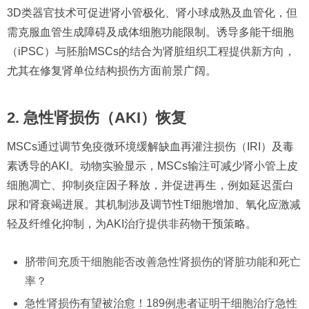
3D类器官技术可促进肾小管极化、肾小球成熟及血管化，但
需克服血管生成障碍及成体细胞功能限制。诱导多能干细胞
（iPSC）与胚胎MSCs的结合为肾脏组织工程提供新方向，
尤其在修复肾单位结构损伤方面前景广阔。
2. 急性肾损伤（AKI）恢复
MSCs通过调节免疫微环境缓解缺血再灌注损伤（IRI）及毒
素诱导的AKI。动物实验显示，MSCs输注可减少肾小管上皮
细胞凋亡、抑制炎症因子释放，并促进再生，例如延迟蛋白
尿和肾衰竭进展。其机制涉及调节性T细胞增加、氧化应激减
轻及纤维化抑制，为AKI治疗提供非药物干预策略。
脐带间充质干细胞能否改善急性肾损伤的肾脏功能和死亡
率？
急性肾损伤有望被治愈！189例患者证明干细胞治疗急性