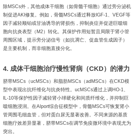
除MSCs外，其他成体干细胞（如骨髓干细胞）通过旁分泌机
制促进AKI修复。例如，骨髓MSCs通过释放IGF-1、VEGF等
因子减轻顺铂或甘油诱导的肾损伤，抑制炎症并促进巨噬细
胞向抗炎表型（M2）转化。其保护作用短暂且局限于肾小管
周围区域，提示旁分泌信号（如抗凋亡、促血管生成因子）
是主要机制，而非细胞直接分化。
4. 成体干细胞治疗慢性肾病（CKD）的潜力
脐带MSCs（ucMSCs）和脂肪MSCs（adMSCs）在CKD模
型中表现出抗纤维化与抗炎特性。ucMSCs通过上调HO-1、
IL-10等保护性因子减轻肾小球硬化和间质纤维化，并抑制巨
噬细胞浸润。在Alport综合征模型中，骨髓MSCs可恢复肾小
管周围毛细血管，但对蛋白尿无显著改善。不同来源的基质
细胞疗效差异显著，脐带MSCs在调节免疫微环境中表现尤为
突出。