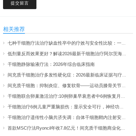
提交留言
相关推荐
七种干细胞疗法治疗缺血性卒中的疗效与安全性比较：一项网络荟萃分析
低剂量反而效果更好？解读2026最新干细胞治疗阿尔茨海默病循证证据
干细胞静脉输液疗法：2026年综合临床指南
间充质干细胞治疗多发性硬化症：2026最新临床证据与疗效争议
间充质干细胞：抑制炎症、修复软骨——运动员膝骨关节炎治疗的新方向
干细胞联合卵巢激活治疗:10例卵巢早衰患者中6例恢复月经,一年随访证实安全
干细胞治疗6例儿童严重脑损伤：显示安全可行，神经功能改善信号值得关注
干细胞治疗遗传性小脑共济失调：自体干细胞鞘内注射安全性与初步疗效解读
首款MSC疗法Ryoncil年收7.8亿元！间充质干细胞商业化里程碑深度解读