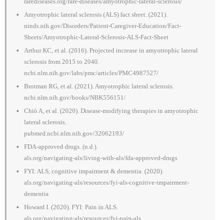
rarediseases.org/rare-diseases/amyotrophic-lateral-sclerosis/
Amyotrophic lateral sclerosis (ALS) fact sheet. (2021).
ninds.nih.gov/Disorders/Patient-Caregiver-Education/Fact-
Sheets/Amyotrophic-Lateral-Sclerosis-ALS-Fact-Sheet
Arthur KC, et al. (2016). Projected increase in amyotrophic lateral
sclerosis from 2015 to 2040.
ncbi.nlm.nih.gov/labs/pmc/articles/PMC4987527/
Brotman RG, et al. (2021). Amyotrophic lateral sclerosis.
ncbi.nlm.nih.gov/books/NBK556151/
Chiò A, et al. (2020). Disease-modifying therapies in amyotrophic
lateral sclerosis.
pubmed.ncbi.nlm.nih.gov/32062193/
FDA-approved drugs. (n.d.).
als.org/navigating-als/living-with-als/fda-approved-drugs
FYI: ALS, cognitive impairment & dementia. (2020).
als.org/navigating-als/resources/fyi-als-cognitive-impairment-
dementia
Howard I. (2020). FYI: Pain in ALS.
als.org/navigating-als/resources/fyi-pain-als