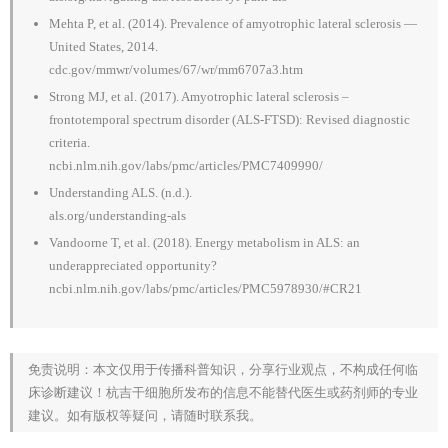
Mehta P, et al. (2014). Prevalence of amyotrophic lateral sclerosis —
United States, 2014.
cdc.gov/mmwr/volumes/67/wr/mm6707a3.htm
Strong MJ, et al. (2017). Amyotrophic lateral sclerosis –
frontotemporal spectrum disorder (ALS-FTSD): Revised diagnostic
criteria.
ncbi.nlm.nih.gov/labs/pmc/articles/PMC7409990/
Understanding ALS. (n.d.).
als.org/understanding-als
Vandoorne T, et al. (2018). Energy metabolism in ALS: an
underappreciated opportunity?
ncbi.nlm.nih.gov/labs/pmc/articles/PMC5978930/#CR21
免责说明：本文仅用于传播科普知识，分享行业观点，不构成任何临
床诊断建议！杭吉干细胞所发布的信息不能替代医生或药剂师的专业
建议。如有版权等疑问，请随时联系我。