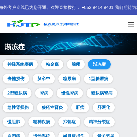
通。欢迎直接拨打： +852 9414 9401 我们期待为您服务。
渐冻症
神经系统疾病
帕金森
脑瘫
渐冻症
脊髓损伤
脑卒中
糖尿病
1型糖尿病
2型糖尿病
肾病
慢性肾病
糖尿病肾病
急性肾损伤
狼疮性肾炎
肝病
肝硬化
慢阻肺
精神疾病
抑郁症
精神分裂症
自闭症
运动系统
半月板损伤
骨关节炎