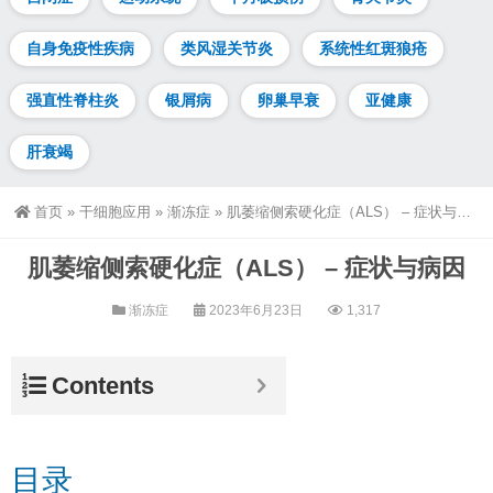
自身免疫性疾病
类风湿关节炎
系统性红斑狼疮
强直性脊柱炎
银屑病
卵巢早衰
亚健康
肝衰竭
首页
»
干细胞应用
»
渐冻症
»
肌萎缩侧索硬化症（ALS） – 症状与病因
肌萎缩侧索硬化症（ALS） – 症状与病因
渐冻症
2023年6月23日
1,317
Contents
目录