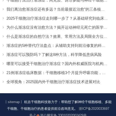
干细胞疗法治疗渐冻症：间充质、诱导多能与神经干细胞哪种效果更好？如何选择？
我们离治愈渐冻症还有多远？当前最接近治愈”的三条核心路径，你都了解吗？
2025干细胞治疗渐冻症走到哪一步了？从基础研究到临床突破的全面解答
为什么渐冻症没有治愈方法？揭开运动神经元死亡的医学难题
什么是渐冻症的自然疗法？效果、常用方法及局限全方位解答
渐冻症的5种替代疗法盘点：从辅助支持到前沿修复的科学指南
渐冻症可以预防吗？了解这8种方法，科学降低患病风险
哪里可以接受干细胞治疗渐冻症？国内外权威医院与机构盘点
21例渐冻症临床数据：干细胞移植3个月提升呼吸功能，病情进展延缓
全球视角：2025国内外干细胞治疗渐冻症技术进展对比
丨sitemap丨
杭吉干细胞科技致力于：帮助想了解神经干细胞移植、多能
干细胞、干细胞治疗的患者提供前沿咨询意见。
浙ICP备2020033697
号-2
浙公网安备 33010202002429号