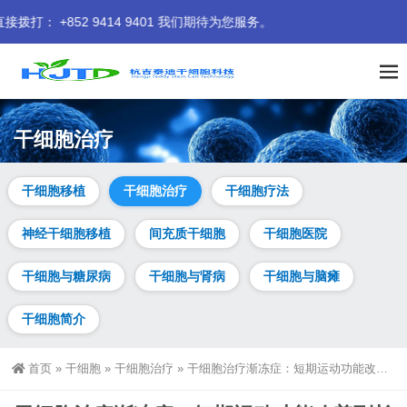
414 9401 我们期待为您服务。
干细胞治疗
干细胞移植
干细胞治疗
干细胞疗法
神经干细胞移植
间充质干细胞
干细胞医院
干细胞与糖尿病
干细胞与肾病
干细胞与脑瘫
干细胞简介
首页
»
干细胞
»
干细胞治疗
»
干细胞治疗渐冻症：短期运动功能改善到长期神经再生| 临床数据全解析