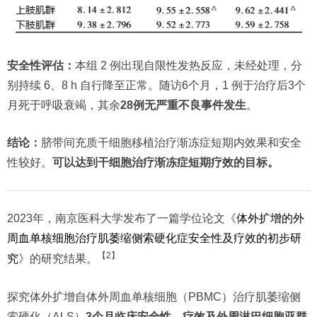
安全性评估：
本组 2 例出现自限性发热反应，未经处理，分
别持续 6、8 h 自行降至正常。随访6个月，1 例于治疗后3个
月死于呼吸衰竭，其余
28例无严重不良事件发生
。
结论：
脐带间充质干细胞移植治疗渐冻症短期内效果和安全
性较好。
可以达到干细胞治疗渐冻症短期疗效的目标。
2023年，南京医科大学发布了一篇学位论文《
体外扩增的外
周血单核细胞治疗肌萎缩侧索硬化症安全性及疗效的初步研
【2】
究
》的研究结果。
探究体外扩增自体外周血单核细胞（PBMC）治疗肌萎缩侧
索硬化（ALS）
3个月临床安全性、疗效及外周淋巴细胞亚群