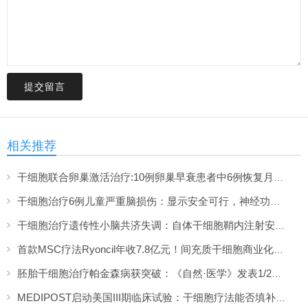
提交留言
相关推荐
干细胞联合卵巢激活治疗:10例卵巢早衰患者中6例恢复月经,一年随访证实安全
干细胞治疗6例儿童严重脑损伤：显示安全可行，神经功能改善信号值得关注
干细胞治疗遗传性小脑共济失调：自体干细胞鞘内注射安全性与初步疗效解读
首款MSC疗法Ryoncil年收7.8亿元！间充质干细胞商业化里程碑深度解读
胚胎干细胞治疗帕金森病获突破：《自然·医学》发表1/2期临床12个月随访数据
MEDIPOST启动美国III期临床试验：干细胞疗法能否填补膝骨关节炎“治疗真空”？