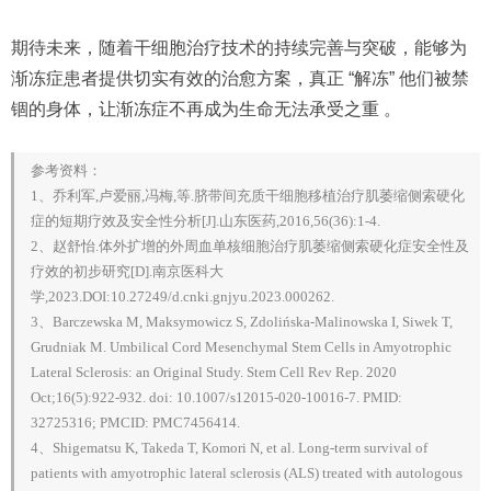
期待未来，随着干细胞治疗技术的持续完善与突破，能够为
渐冻症患者提供切实有效的治愈方案，真正 “解冻” 他们被禁
锢的身体，让渐冻症不再成为生命无法承受之重 。
参考资料：
1、乔利军,卢爱丽,冯梅,等.脐带间充质干细胞移植治疗肌萎缩侧索硬化
症的短期疗效及安全性分析[J].山东医药,2016,56(36):1-4.
2、赵舒怡.体外扩增的外周血单核细胞治疗肌萎缩侧索硬化症安全性及
疗效的初步研究[D].南京医科大
学,2023.DOI:10.27249/d.cnki.gnjyu.2023.000262.
3、Barczewska M, Maksymowicz S, Zdolińska-Malinowska I, Siwek T,
Grudniak M. Umbilical Cord Mesenchymal Stem Cells in Amyotrophic
Lateral Sclerosis: an Original Study. Stem Cell Rev Rep. 2020
Oct;16(5):922-932. doi: 10.1007/s12015-020-10016-7. PMID:
32725316; PMCID: PMC7456414.
4、Shigematsu K, Takeda T, Komori N, et al. Long-term survival of
patients with amyotrophic lateral sclerosis (ALS) treated with autologous