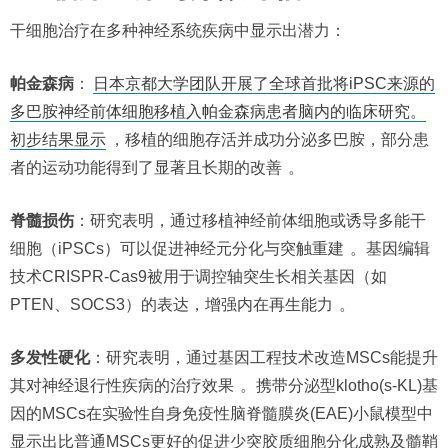
干细胞治疗在多种神经系统疾病中显示出潜力：
帕金森病
：
日本京都大学团队开展了全球首批将iPSC来源的
多巴胺神经前体细胞移植入帕金森病患者脑内的临床研究。
初步结果显示
，移植的细胞存活并成功分泌多巴胺，部分患
者的运动功能得到了显著且长期的改善
。
脊髓损伤
：研究表明，通过移植神经前体细胞或诱导多能干
细胞（iPSCs）可以促进神经元分化与突触重建
。基因编辑
技术CRISPR-Cas9被用于调控轴突生长相关基因（如
PTEN、SOCS3）的表达，增强内在再生能力
。
多发性硬化
：研究表明，通过基因工程技术改造MSCs能提升
其对神经退行性疾病的治疗效果
。携带分泌型klotho(s-KL)基
因的MSCs在实验性自身免疫性脑脊髓膜炎(EAE)小鼠模型中
显示出比普通MSCs更好的促进少突胶质细胞分化成熟及髓鞘