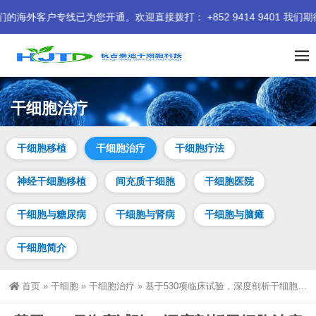
已为您开通。欢迎直接拨打： +852 9414 9401 我们期待为您服
干细胞治疗
干细胞移植
干细胞治疗
干细胞疗法
神经干细胞移植
间充质干细胞
干细胞医院
干细胞与糖尿病
干细胞与肾病
干细胞与脑瘫
干细胞简介
首页
»
干细胞
»
干细胞治疗
»
基于530项临床试验，深度剖析干细胞治疗神经系统疾病的现状与趋势