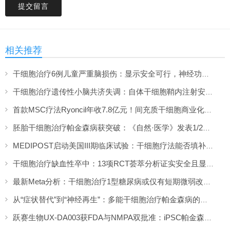
提交留言
相关推荐
干细胞治疗6例儿童严重脑损伤：显示安全可行，神经功能改善信号值得关注
干细胞治疗遗传性小脑共济失调：自体干细胞鞘内注射安全性与初步疗效解读
首款MSC疗法Ryoncil年收7.8亿元！间充质干细胞商业化里程碑深度解读
胚胎干细胞治疗帕金森病获突破：《自然·医学》发表1/2期临床12个月随访数据
MEDIPOST启动美国III期临床试验：干细胞疗法能否填补膝骨关节炎“治疗真空”？
干细胞治疗缺血性卒中：13项RCT荟萃分析证实安全且显著改善长期功能预后
最新Meta分析：干细胞治疗1型糖尿病或仅有短期微弱改善，难现持久临床获益
从“症状替代”到“神经再生”：多能干细胞治疗帕金森病的临床转化与未来展望
跃赛生物UX-DA003获FDA与NMPA双批准：iPSC帕金森病疗法中美同步临床