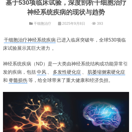
基于530项临床试验，深度剖析干细胞治疗
神经系统疾病的现状与趋势
干细胞治疗
2025年9月8日
393
干细胞治疗神经系统疾病
已进入临床突破年，全球530项临
床试验展示其巨大潜力
。
神经系统疾病（ND）是一大类由神经系统结构或功能异常引
发的疾病，包括
中风
、
多发性硬化症
、
肌萎缩侧索硬化症
和
脊髓损伤
等，给全球带来了重大健康和经济负担。