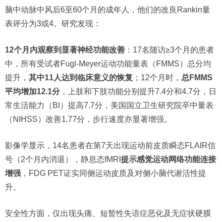
脑中动脉中风后6至60个月的成年人，他们的改良Rankin量
表评分为3或4。研究发现：
12个月内观察到显著神经功能改善
：17名随访≥3个月的患者
中，所有受试者Fugl-Meyer运动功能量表（FMMS）总分均
提升，
其中11人达到临床意义的恢复
；12个月时，
总FMMS
平均增加12.1分
，上肢和下肢功能分别提升7.4分和4.7分，日
常生活能力（BI）提高7.7分，美国国立卫生研究院卒中量表
（NIHSS）改善1.77分，步行速度亦显著增强。
影像学显示，14名患者在第7天出现运动前皮质瞬态FLAIR信
号（2个月内消退），静息态fMRI
提示感觉运动网络功能连接
增强
，FDG PET证实同侧运动皮质及对侧小脑代谢活性提
升。
安全性方面，仅出现头痛、短暂性失语症恶化及无症状硬膜