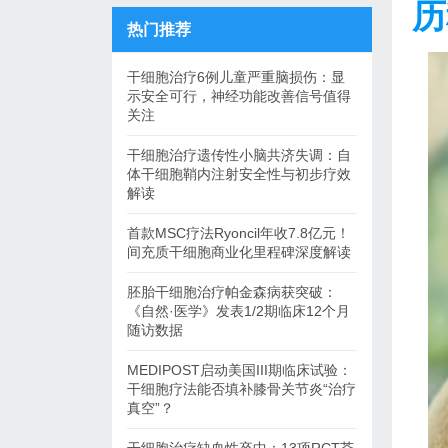
历
热门推荐
干细胞治疗6例儿童严重脑损伤：显
示安全可行，神经功能改善信号值得
关注
干细胞治疗遗传性小脑共济失调：自
体干细胞鞘内注射安全性与初步疗效
解读
首款MSC疗法Ryoncil年收7.8亿元！
间充质干细胞商业化里程碑深度解读
胚胎干细胞治疗帕金森病获突破：
《自然·医学》发表1/2期临床12个月
随访数据
MEDIPOST启动美国III期临床试验：
干细胞疗法能否填补膝骨关节炎“治疗
真空”？