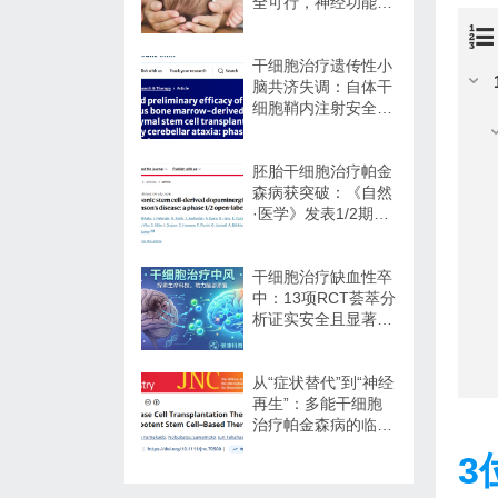
全可行，神经功能改
善信号值得关注
干细胞治疗遗传性小
脑共济失调：自体干
细胞鞘内注射安全性
与初步疗效解读
胚胎干细胞治疗帕金
森病获突破：《自然
·医学》发表1/2期临
床12个月随访数据
干细胞治疗缺血性卒
中：13项RCT荟萃分
析证实安全且显著改
善长期功能预后
从“症状替代”到“神经
再生”：多能干细胞
治疗帕金森病的临床
转化与未来展望
3