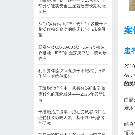
干细胞治疗缺血性卒中：13项RCT荟
萃分析证实安全且显著改善长期功能
预后
从“症状替代”到“神经再生”：多能干细
案
胞治疗帕金森病的临床转化与未来展
望
跃赛生物UX-DA003获FDA与NMPA
患
双批准：iPSC帕金森病疗法中美同步
临床
201
利用异体脂肪间充质干细胞治疗肝硬
福，
化的一例病例报告
的笑
干细胞治疗卒中：从旁分泌机制到临
床转化的系统综述——2026年最新进
白丽
展
麻木
干细胞治疗脑卒中潜在受试者抑郁心
理特征及影响因素：基于200例患者
的研究
结合
情况