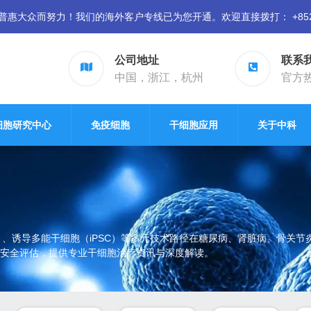
众而努力！我们的海外客户专线已为您开通。欢迎直接拨打： +852 94
公司地址
联系
中国，浙江，杭州
官方热线
细胞研究中心
免疫细胞
干细胞应用
关于中科
）、诱导多能干细胞（iPSC）等多元技术路径在糖尿病、肾脏病、骨关
安全评估，提供专业干细胞治疗资讯与深度解读。