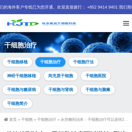
已为您开通。欢迎直接拨打： +852 9414 9401 我们期待为您
干细胞治疗
干细胞移植
干细胞治疗
干细胞疗法
神经干细胞移植
间充质干细胞
干细胞医院
干细胞与糖尿病
干细胞与肾病
干细胞与脑瘫
干细胞简介
首页
»
干细胞
»
干细胞治疗
»
从控糖到治本：干细胞治疗可以逆转2型糖尿病胰岛素抵抗吗？