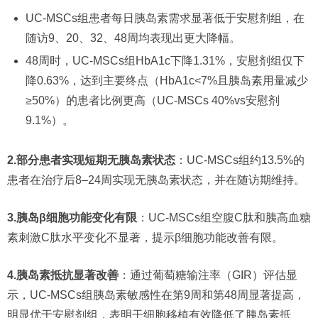
UC-MSCs组患者每日胰岛素需求显著低于安慰剂组，在
随访9、20、32、48周均表现出更大降幅。
48周时，UC-MSCs组HbA1c下降1.31%，安慰剂组仅下
降0.63%，达到主要终点（HbA1c<7%且胰岛素用量减少
≥50%）的患者比例更高（UC-MSCs 40%vs安慰剂
9.1%）。
2.部分患者实现短期无胰岛素状态
：UC-MSCs组约13.5%的
患者在治疗后8–24周实现无胰岛素状态，并在随访期维持。
3.胰岛β细胞功能变化有限
：UC-MSCs组空腹C肽和胰高血糖
素刺激C肽水平变化不显著，提示β细胞功能改善有限。
4.胰岛素抵抗显著改善
：通过葡萄糖输注率（GIR）评估显
示，UC-MSCs组胰岛素敏感性在第9周和第48周显著提高，
明显优于安慰剂组，表明干细胞移植有效降低了胰岛素抵