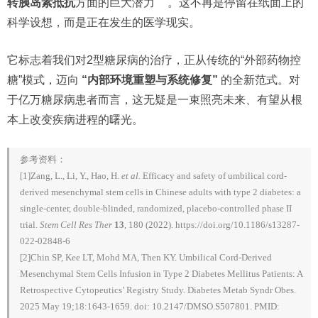
转胰岛素抵抗
方面的巨大潜力
。这不再是停留在纸面上的
科学设想，而是正在发生的医学现实。
它标志着我们对2型糖尿病的治疗，正从传统的“外部药物控
糖”模式，迈向
“内部环境重塑与系统修复”
的全新范式。对
于亿万糖尿病患者而言，这无疑是一束照亮未来、有望从根
本上改变疾病进程的曙光。
参考资料：
[1]Zang, L., Li, Y., Hao, H.
et al.
Efficacy and safety of umbilical cord-
derived mesenchymal stem cells in Chinese adults with type 2 diabetes: a
single-center, double-blinded, randomized, placebo-controlled phase II
trial.
Stem Cell Res Ther
13
, 180 (2022). https://doi.org/10.1186/s13287-
022-02848-6
[2]Chin SP, Kee LT, Mohd MA, Then KY. Umbilical Cord-Derived
Mesenchymal Stem Cells Infusion in Type 2 Diabetes Mellitus Patients: A
Retrospective Cytopeutics’ Registry Study. Diabetes Metab Syndr Obes.
2025 May 19;18:1643-1659. doi: 10.2147/DMSO.S507801. PMID: