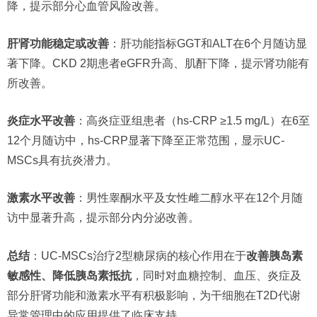
降，提示部分心血管风险改善。
肝肾功能稳定或改善
：肝功能指标GGT和ALT在6个月随访显
著下降。CKD 2期患者eGFR升高、肌酐下降，提示肾功能有
所改善。
炎症水平改善
：高炎症亚组患者（hs-CRP ≥1.5 mg/L）在6至
12个月随访中，hs-CRP显著下降至正常范围，显示UC-
MSCs具有抗炎潜力。
激素水平改善
：男性睾酮水平及女性雌二醇水平在12个月随
访中显著升高，提示部分内分泌改善。
总结
：UC-MSCs治疗2型糖尿病的核心作用在于
改善胰岛素
敏感性、降低胰岛素抵抗
，同时对血糖控制、血压、炎症及
部分肝肾功能和激素水平有积极影响，为干细胞在T2D代谢
异常管理中的应用提供了临床支持。