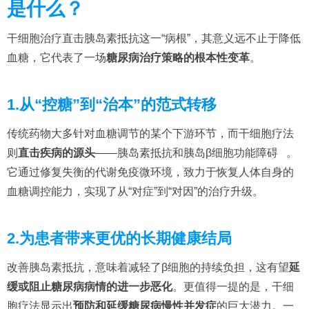
是什么？
干细胞治疗直击胰岛素抵抗这一“病根”，其意义远不止于降低
血糖，它代表了一场
糖尿病治疗策略的根本性变革
。
1.从“控糖”到“治本”的范式转移
传统药物大多针对血糖调节的某个下游环节，而干细胞疗法
则
直击疾病的源头
——胰岛素抵抗和胰岛β细胞功能障碍
。
它通过修复失衡的代谢免疫微环境，致力于恢复人体自身的
血糖调控能力，实现了从“对症”到“对因”的治疗升级。
2.为患者带来更优的长期健康结局
改善胰岛素抵抗，意味着减轻了β细胞的持续负担，这有望
延
缓或阻止糖尿病病情的进一步恶化
。更值得一提的是，干细
胞疗法显示出
预防和延缓糖尿病慢性并发症
的巨大潜力。一