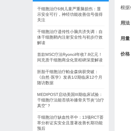
根据
干细胞治疗6例儿童严重脑损伤：显
示安全可行，神经功能改善信号值得
关注
用法
干细胞治疗遗传性小脑共济失调：自
体干细胞鞘内注射安全性与初步疗效
用量
解读
价格
首款MSC疗法Ryoncil年收7.8亿元！
间充质干细胞商业化里程碑深度解读
胚胎干细胞治疗帕金森病获突破：
《自然·医学》发表1/2期临床12个月
随访数据
MEDIPOST启动美国III期临床试验：
干细胞疗法能否填补膝骨关节炎“治疗
真空”？
干细胞治疗缺血性卒中：13项RCT荟
萃分析证实安全且显著改善长期功能
预后