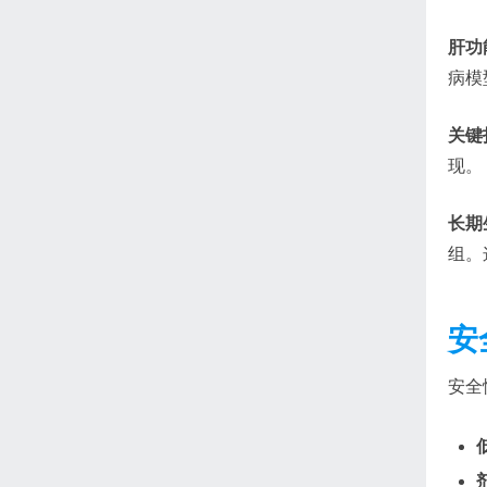
肝功
病模
关键
现。
长期
组。
安
安全