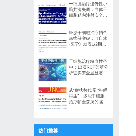
干细胞治疗遗传性小
脑共济失调：自体干
细胞鞘内注射安全性
与初步疗效解读
胚胎干细胞治疗帕金
森病获突破：《自然
·医学》发表1/2期临
床12个月随访数据
干细胞治疗缺血性卒
中：13项RCT荟萃分
析证实安全且显著改
善长期功能预后
从“症状替代”到“神经
再生”：多能干细胞
治疗帕金森病的临床
转化与未来展望
热门推荐