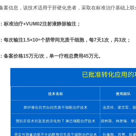
备案信息，该技术适用于肝硬化患者，采取在标准治疗基础上联
：标准治疗
+VUM02
注射液静脉输注；
：每次输注
1.5×10⁸
个脐带间充质干细胞
，每
7
天
1
次，共
3
次；
：备案价格
15
万元
/
次
，单一疗程总费用
45
万元
。