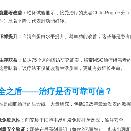
能显著改善：
临床试验显示，接受治疗的患者Child-Pugh评
型）显著下降，代表肝功能好转。
指标提升：
血清白蛋白水平提升、凝血功能改善，这些都是患者
生存获益：
长达75个月的随访研究证实，脐带MSC治疗组患者
这意味着，该疗法不仅能改善生活质量，更能有效延长生命。
全之盾——治疗是否可靠可信？
性是细胞治疗的生命线。大量研究，包括2025年最新发表的数
低免疫原性：
间充质干细胞不易引发免疫排斥反应，输注安全。
剂量安全验证：
即使在最高剂量组（每次2亿细胞），也未出现