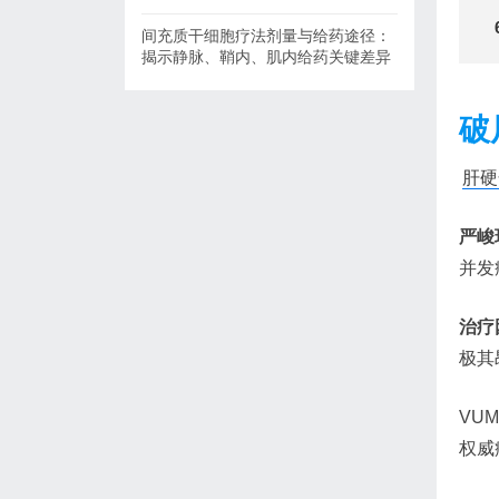
间充质干细胞疗法剂量与给药途径：
揭示静脉、鞘内、肌内给药关键差异
破
肝硬
严峻
并发
治疗
极其
VU
权威