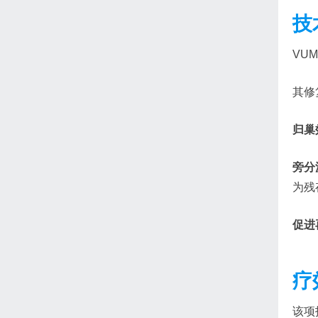
技
VU
其修
归巢
旁分
为残
促进
疗
该项