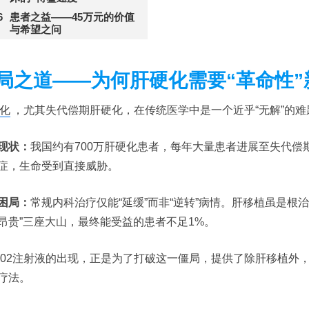
患者之益——45万元的价值
与希望之问
局之道——为何肝硬化需要“革命性”
化
，尤其失代偿期肝硬化，在传统医学中是一个近乎“无解”的难
现状：
我国约有700万肝硬化患者，每年大量患者进展至失代
症，生命受到直接威胁。
困局：
常规内科治疗仅能“延缓”而非“逆转”病情。肝移植虽是根
昂贵”三座大山，最终能受益的患者不足1%。
M02注射液的出现，正是为了打破这一僵局，提供了除肝移植外
疗法。