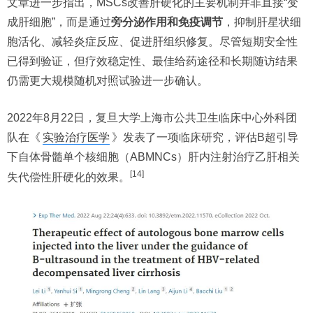
文章进一步指出，MSCs改善肝硬化的主要机制并非直接“变
成肝细胞”，而是通过
旁分泌作用和免疫调节
，抑制肝星状细
胞活化、减轻炎症反应、促进肝组织修复。尽管短期安全性
已得到验证，但疗效稳定性、最佳给药途径和长期随访结果
仍需更大规模随机对照试验进一步确认。
2022年8月22日，复旦大学上海市公共卫生临床中心外科团
队在《
实验治疗医学
》发表了一项临床研究，评估B超引导
下自体骨髓单个核细胞（ABMNCs）肝内注射治疗乙肝相关
[14]
失代偿性肝硬化的效果。