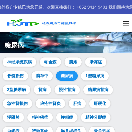
通。欢迎直接拨打： +852 9414 9401 我们期待为您服务。
糖尿病
神经系统疾病
帕金森
脑瘫
渐冻症
脊髓损伤
脑卒中
糖尿病
1型糖尿病
2型糖尿病
肾病
慢性肾病
糖尿病肾病
急性肾损伤
狼疮性肾炎
肝病
肝硬化
慢阻肺
精神疾病
抑郁症
精神分裂症
自闭症
运动系统
半月板损伤
骨关节炎