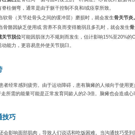
有脊柱侧弯，通常是由于躯干控制不良和/或痉挛所致。
当软骨（关节处骨头之间的缓冲层）磨损时，就会发生
骨关节炎
当骨骼因缺乏使用或 营养不良而变得脆弱且多孔时，就会发生
骨
髋关节脱位
可能因肌张力不规则而发生，估计影响15%至20%的
活动能力，更容易意外使关节脱臼。
劳
患者经常感到疲劳。由于运动障碍，患有脑瘫的人倾向于使用更
行走所需的能量可能是正常发育同龄人的2-3倍。脑瘫也会造成
通技巧
还会影响面部肌肉，导致人们说话和吃饭困难。当沟通技巧受到