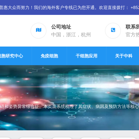
众而努力！我们的海外客户专线已为您开通。欢迎直接拨打： +852 94
公司地址
联系
中国，浙江，杭州
官方热线
细胞研究中心
免疫细胞
干细胞应用
关于中科
碍和姿势异常综合征。本页面系统梳理了其症状、病因及预防方法等核心