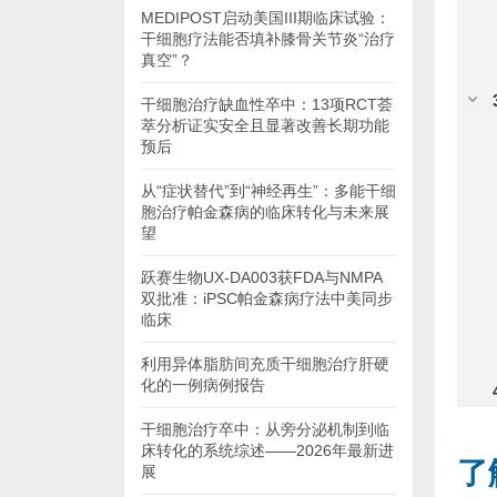
MEDIPOST启动美国III期临床试验：
干细胞疗法能否填补膝骨关节炎“治疗
真空”？
干细胞治疗缺血性卒中：13项RCT荟
萃分析证实安全且显著改善长期功能
预后
从“症状替代”到“神经再生”：多能干细
胞治疗帕金森病的临床转化与未来展
望
跃赛生物UX-DA003获FDA与NMPA
双批准：iPSC帕金森病疗法中美同步
临床
利用异体脂肪间充质干细胞治疗肝硬
化的一例病例报告
干细胞治疗卒中：从旁分泌机制到临
床转化的系统综述——2026年最新进
了
展