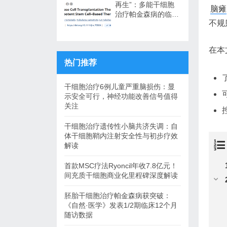
再生”：多能干细胞
脑瘫
治疗帕金森病的临床
不规
转化与未来展望
在本
热门推荐
干细胞治疗6例儿童严重脑损伤：显
示安全可行，神经功能改善信号值得
关注
干细胞治疗遗传性小脑共济失调：自
体干细胞鞘内注射安全性与初步疗效
解读
首款MSC疗法Ryoncil年收7.8亿元！
间充质干细胞商业化里程碑深度解读
胚胎干细胞治疗帕金森病获突破：
《自然·医学》发表1/2期临床12个月
随访数据