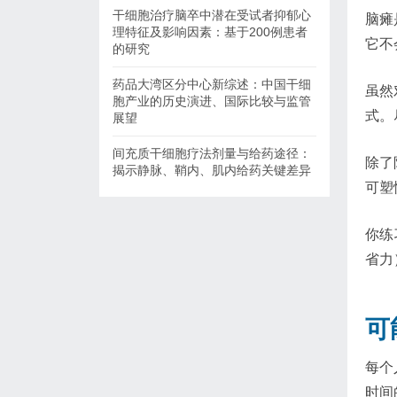
干细胞治疗脑卒中潜在受试者抑郁心
脑瘫
理特征及影响因素：基于200例患者
它不
的研究
药品大湾区分中心新综述：中国干细
虽然
胞产业的历史演进、国际比较与监管
式。
展望
间充质干细胞疗法剂量与给药途径：
除了
揭示静脉、鞘内、肌内给药关键差异
可塑
你练
省力
可
每个
时间