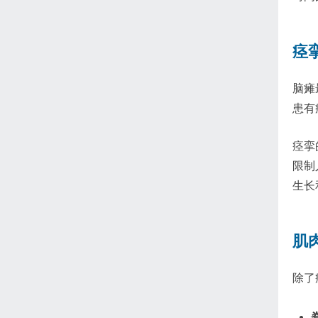
痉
脑瘫
患有
痉挛
限制
生长
肌
除了