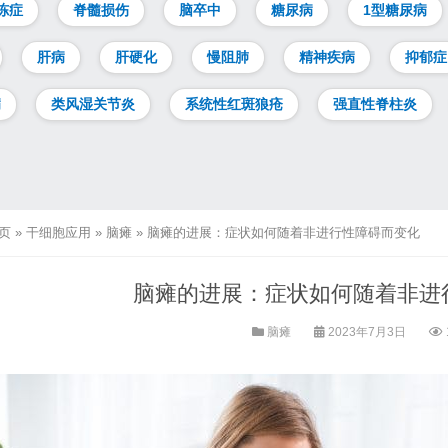
冻症
脊髓损伤
脑卒中
糖尿病
1型糖尿病
肝病
肝硬化
慢阻肺
精神疾病
抑郁症
病
类风湿关节炎
系统性红斑狼疮
强直性脊柱炎
页
»
干细胞应用
»
脑瘫
»
脑瘫的进展：症状如何随着非进行性障碍而变化
脑瘫的进展：症状如何随着非进
脑瘫
2023年7月3日