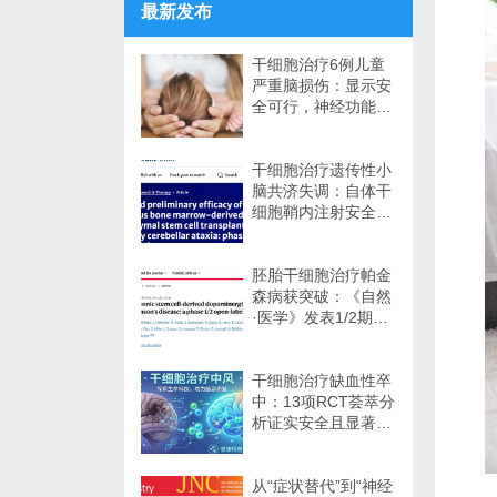
最新发布
干细胞治疗6例儿童
严重脑损伤：显示安
全可行，神经功能改
善信号值得关注
干细胞治疗遗传性小
脑共济失调：自体干
细胞鞘内注射安全性
与初步疗效解读
胚胎干细胞治疗帕金
森病获突破：《自然
·医学》发表1/2期临
床12个月随访数据
干细胞治疗缺血性卒
中：13项RCT荟萃分
析证实安全且显著改
善长期功能预后
从“症状替代”到“神经