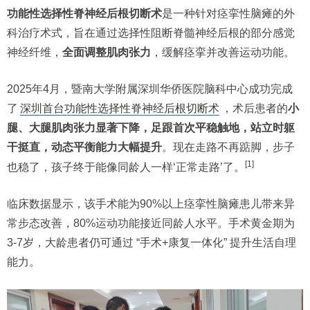
功能性选择性脊神经后根切断术
是一种针对痉挛性脑瘫的外
科治疗术式，旨在通过选择性阻断脊髓神经后根的部分感觉
神经纤维，
全面调整肌肉张力
，缓解痉挛并改善运动功能。
2025年4月，暨南大学附属深圳华侨医院脑科中心成功完成
了
深圳首台功能性选择性脊神经后根切断术
，术后患者的
小
腿、大腿肌肉张力显著下降，足跟首次平稳触地，站立时躯
干挺直，动态平衡能力大幅提升
。现在走路不再踮脚，步子
[1]
也稳了，孩子终于能像同龄人一样‘正常走路’了。
临床数据显示，该手术能为90%以上痉挛性脑瘫患儿带来异
常步态改善，80%运动功能接近同龄人水平。手术黄金期为
3-7岁，大龄患者仍可通过 “手术+康复一体化” 提升生活自理
能力。