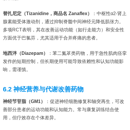
替扎尼定（Tizanidine，商品名 Zanaflex）
：中枢性α2-肾上
腺素能受体激动剂，通过抑制脊髓中间神经元降低肌张力。
多项RCT表明，其在改善运动功能（如行走能力）和安全性
方面优于巴氯芬，尤其适用于合并疼痛的患者。
地西泮（Diazepam）
：苯二氮䓬类药物，用于急性肌肉痉挛
发作的短期控制，但长期使用可能导致依赖性和认知功能影
响，需谨慎。
6.2 神经营养与代谢改善药物
神经节苷脂（GM1）
：促进神经细胞修复和轴突再生，可改
善部分患者的运动功能和认知能力。常与康复训练结合使
用，但疗效存在个体差异。