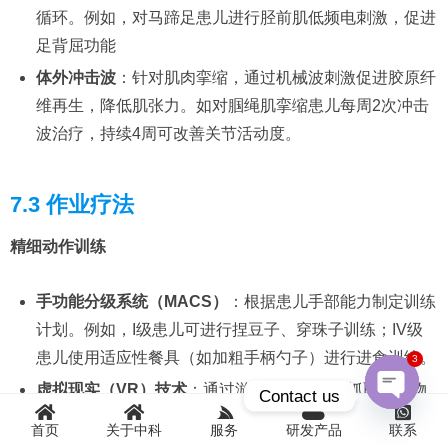
循环。例如，对马蹄足患儿进行胫前肌低频电刺激，促进
足背屈功能
体外冲击波
：针对肌肉挛缩，通过机械波刺激促进胶原纤
维再生，降低肌张力。如对腘绳肌挛缩患儿每周2次冲击
波治疗，持续4周可改善关节活动度。
7.3 作业疗法
精细动作训练
手功能分级系统（MACS）
：根据患儿手部能力制定训练
计划。例如，I级患儿可进行捏豆子、穿珠子训练；IV级
患儿使用适应性餐具（如加粗手柄勺子）进行进食训练。
3
虚拟现实（VR）技术
：通过游戏化训练（如抓取虚拟物
Contact us
体）提升手眼协调能力。研究显示，每周3次VR训练持续
首页
关于中科
服务
研发产品
联系
Open
8周，患儿手部灵活性评分能够得到提升。
chaty