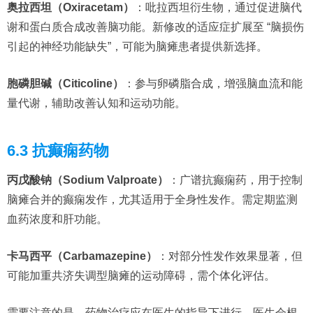
奥拉西坦（Oxiracetam）
：吡拉西坦衍生物，通过促进脑代
谢和蛋白质合成改善脑功能。新修改的适应症扩展至 “脑损伤
引起的神经功能缺失”，可能为脑瘫患者提供新选择。
胞磷胆碱（Citicoline）
：参与卵磷脂合成，增强脑血流和能
量代谢，辅助改善认知和运动功能。
6.3 抗癫痫药物
丙戊酸钠（Sodium Valproate）
：广谱抗癫痫药，用于控制
脑瘫合并的癫痫发作，尤其适用于全身性发作。需定期监测
血药浓度和肝功能。
卡马西平（Carbamazepine）
：对部分性发作效果显著，但
可能加重共济失调型脑瘫的运动障碍，需个体化评估。
需要注意的是，药物治疗应在医生的指导下进行，医生会根