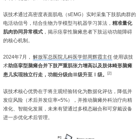
该技术通过高密度表面肌电（sEMG）实时采集下肢肌肉群的
电活动信号，结合生物力学模型与机器学习算法，
精准量化
肌肉协同异常模式
，揭示痉挛性脑瘫患者下肢运动功能障碍
的核心机制。
2024年7月，
解放军总医院儿科医学部周辉霞主任
使用该技
术
助痉挛型脑瘫合并下肢严重肌张力增高以及肢体畸形脑瘫
[2]
患儿实现独立行走，功能分级由Ⅲ级升至Ⅰ级。
该技术核心优势在于将主观经验转化为数据化评估，降低并
发症风险（术后并发症率<5%），并推动脑瘫外科治疗向精
准化、智能化发展，未来有望通过多模态融合和可穿戴设备
进一步优化术后管理。