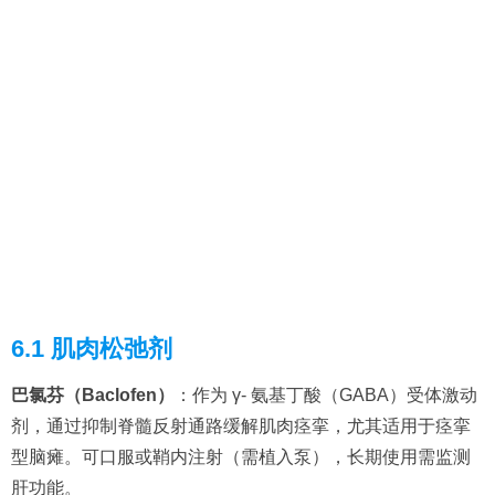
6.1 肌肉松弛剂
巴氯芬（Baclofen）
：作为 γ- 氨基丁酸（GABA）受体激动
剂，通过抑制脊髓反射通路缓解肌肉痉挛，尤其适用于痉挛
型脑瘫。可口服或鞘内注射（需植入泵），长期使用需监测
肝功能。