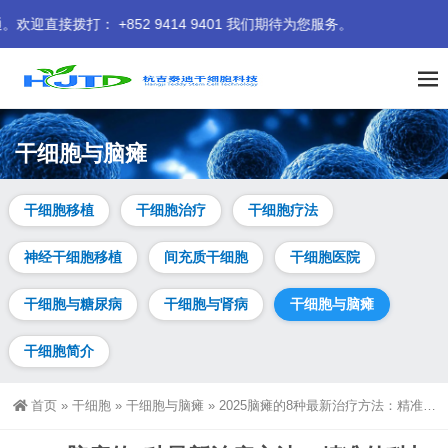
2 9414 9401 我们期待为您服务。
干细胞与脑瘫
干细胞移植
干细胞治疗
干细胞疗法
神经干细胞移植
间充质干细胞
干细胞医院
干细胞与糖尿病
干细胞与肾病
干细胞与脑瘫
干细胞简介
首页
»
干细胞
»
干细胞与脑瘫
»
2025脑瘫的8种最新治疗方法：精准外科与再生医学的突破创新