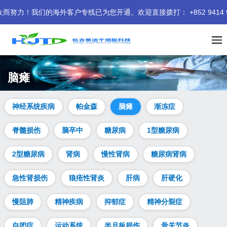
海外客户专线已为您开通。欢迎直接拨打： +852 9414 9401 
脑瘫
神经系统疾病
帕金森
脑瘫
渐冻症
脊髓损伤
脑卒中
糖尿病
1型糖尿病
2型糖尿病
肾病
慢性肾病
糖尿病肾病
急性肾损伤
狼疮性肾炎
肝病
肝硬化
慢阻肺
精神疾病
抑郁症
精神分裂症
自闭症
运动系统
半月板损伤
骨关节炎