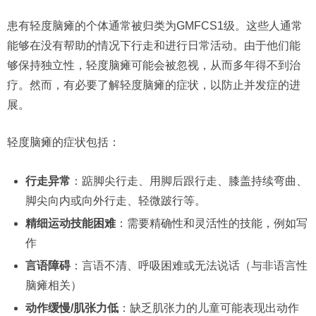
患有轻度脑瘫的个体通常被归类为GMFCS1级。这些人通常
能够在没有帮助的情况下行走和进行日常活动。由于他们能
够保持独立性，轻度脑瘫可能会被忽视，从而多年得不到治
疗。然而，有必要了解轻度脑瘫的症状，以防止并发症的进
展。
轻度脑瘫的症状包括：
行走异常
：踮脚尖行走、用脚后跟行走、膝盖持续弯曲、
脚尖向内或向外行走、轻微跛行等。
精细运动技能困难
：需要精确性和灵活性的技能，例如写
作
言语障碍
：言语不清、呼吸困难或无法说话（与非语言性
脑瘫相关）
动作缓慢/肌张力低
：缺乏肌张力的儿童可能表现出动作