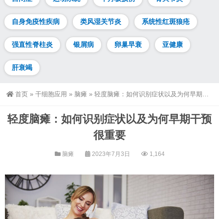
自身免疫性疾病
类风湿关节炎
系统性红斑狼疮
强直性脊柱炎
银屑病
卵巢早衰
亚健康
肝衰竭
首页
»
干细胞应用
»
脑瘫
»
轻度脑瘫：如何识别症状以及为何早期干预很重要
轻度脑瘫：如何识别症状以及为何早期干预
很重要
脑瘫
2023年7月3日
1,164