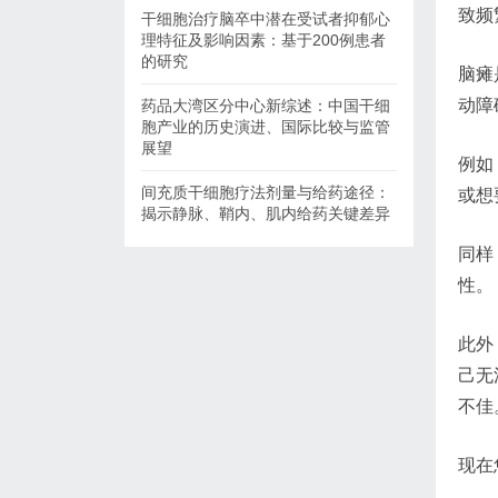
致频
干细胞治疗脑卒中潜在受试者抑郁心
理特征及影响因素：基于200例患者
的研究
脑瘫
动障
药品大湾区分中心新综述：中国干细
胞产业的历史演进、国际比较与监管
展望
例如
间充质干细胞疗法剂量与给药途径：
或想
揭示静脉、鞘内、肌内给药关键差异
同样
性。
此外
己无
不佳
现在