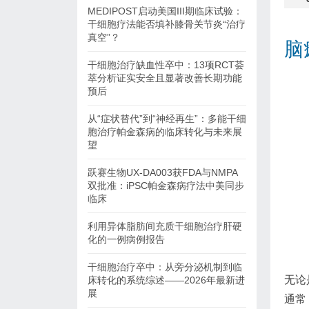
MEDIPOST启动美国III期临床试验：
干细胞疗法能否填补膝骨关节炎“治疗
真空”？
脑
干细胞治疗缺血性卒中：13项RCT荟
萃分析证实安全且显著改善长期功能
预后
从“症状替代”到“神经再生”：多能干细
胞治疗帕金森病的临床转化与未来展
望
跃赛生物UX-DA003获FDA与NMPA
双批准：iPSC帕金森病疗法中美同步
临床
利用异体脂肪间充质干细胞治疗肝硬
化的一例病例报告
干细胞治疗卒中：从旁分泌机制到临
无论
床转化的系统综述——2026年最新进
展
通常