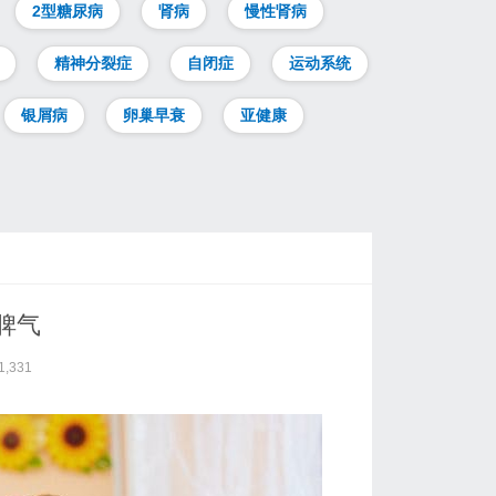
2型糖尿病
肾病
慢性肾病
精神分裂症
自闭症
运动系统
银屑病
卵巢早衰
亚健康
脾气
1,331