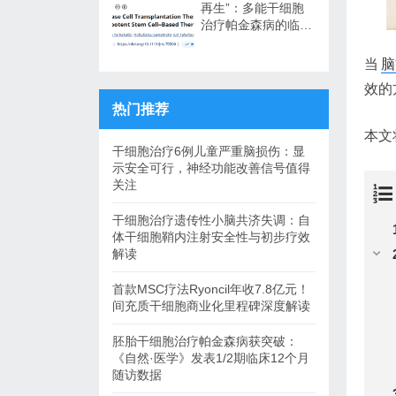
再生”：多能干细胞
治疗帕金森病的临床
转化与未来展望
当
脑
效的
热门推荐
本文
干细胞治疗6例儿童严重脑损伤：显
示安全可行，神经功能改善信号值得
关注
干细胞治疗遗传性小脑共济失调：自
体干细胞鞘内注射安全性与初步疗效
解读
首款MSC疗法Ryoncil年收7.8亿元！
间充质干细胞商业化里程碑深度解读
胚胎干细胞治疗帕金森病获突破：
《自然·医学》发表1/2期临床12个月
随访数据