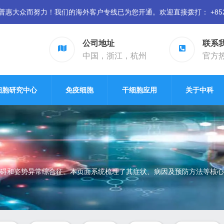
众而努力！我们的海外客户专线已为您开通。欢迎直接拨打： +852 94
公司地址
联系
中国，浙江，杭州
官方热线
细胞研究中心
免疫细胞
干细胞应用
关于中科
碍和姿势异常综合征。本页面系统梳理了其症状、病因及预防方法等核心