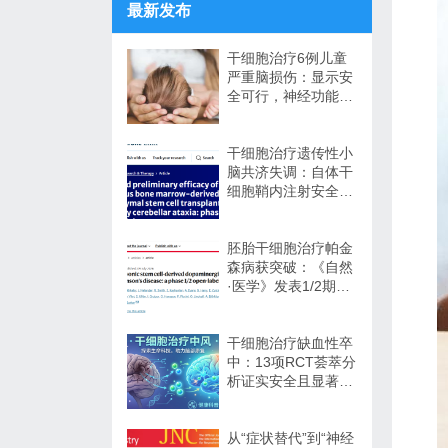
最新发布
干细胞治疗6例儿童
严重脑损伤：显示安
全可行，神经功能改
善信号值得关注
干细胞治疗遗传性小
脑共济失调：自体干
细胞鞘内注射安全性
与初步疗效解读
胚胎干细胞治疗帕金
森病获突破：《自然
·医学》发表1/2期临
床12个月随访数据
干细胞治疗缺血性卒
中：13项RCT荟萃分
析证实安全且显著改
善长期功能预后
从“症状替代”到“神经