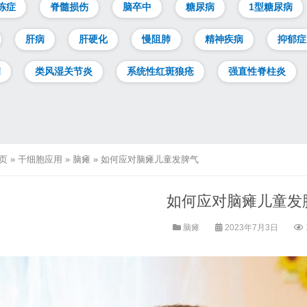
冻症
脊髓损伤
脑卒中
糖尿病
1型糖尿病
肝病
肝硬化
慢阻肺
精神疾病
抑郁症
病
类风湿关节炎
系统性红斑狼疮
强直性脊柱炎
页
»
干细胞应用
»
脑瘫
»
如何应对脑瘫儿童发脾气
如何应对脑瘫儿童发
脑瘫
2023年7月3日