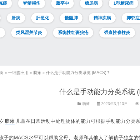
冻症
脊髓损伤
脑卒中
糖尿病
1型糖尿病
肝病
肝硬化
慢阻肺
精神疾病
抑郁症
病
类风湿关节炎
系统性红斑狼疮
强直性脊柱炎
页
»
干细胞应用
»
脑瘫
»
什么是手动能力分类系统 (MACS)？
什么是手动能力分类系统 (M
脑瘫
2023年3月13日
8岁
脑瘫
儿童在日常活动中处理物体的能力可根据手动能力分类系统 
孩子的MACS水平可以帮助父母、老师和其他人了解孩子独立