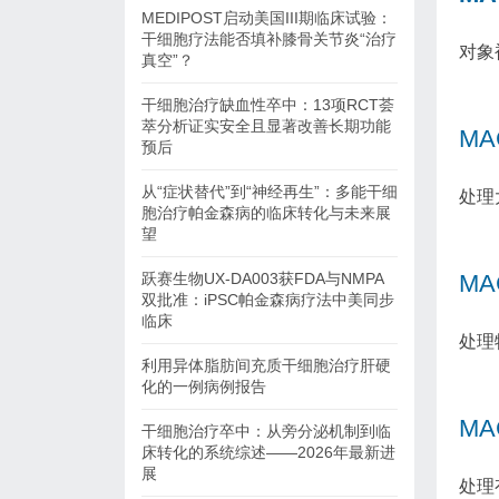
MEDIPOST启动美国III期临床试验：
干细胞疗法能否填补膝骨关节炎“治疗
对象
真空”？
干细胞治疗缺血性卒中：13项RCT荟
萃分析证实安全且显著改善长期功能
MA
预后
从“症状替代”到“神经再生”：多能干细
处理
胞治疗帕金森病的临床转化与未来展
望
跃赛生物UX-DA003获FDA与NMPA
MA
双批准：iPSC帕金森病疗法中美同步
临床
处理
利用异体脂肪间充质干细胞治疗肝硬
化的一例病例报告
MA
干细胞治疗卒中：从旁分泌机制到临
床转化的系统综述——2026年最新进
展
处理