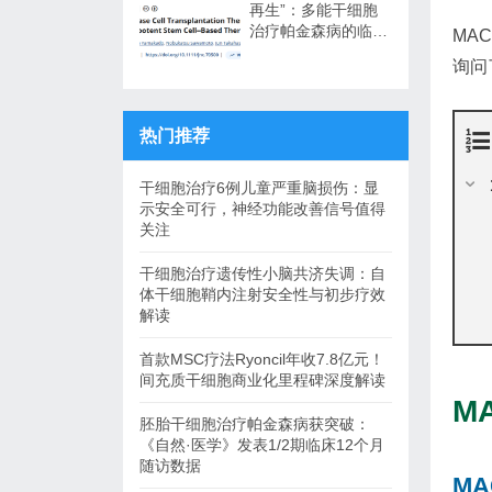
再生”：多能干细胞
治疗帕金森病的临床
MA
转化与未来展望
询问
热门推荐
干细胞治疗6例儿童严重脑损伤：显
示安全可行，神经功能改善信号值得
关注
干细胞治疗遗传性小脑共济失调：自
体干细胞鞘内注射安全性与初步疗效
解读
首款MSC疗法Ryoncil年收7.8亿元！
间充质干细胞商业化里程碑深度解读
M
胚胎干细胞治疗帕金森病获突破：
《自然·医学》发表1/2期临床12个月
随访数据
MA