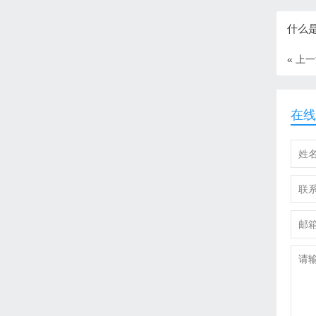
什么是
« 上
在线