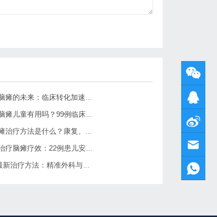
干细胞疗法治疗脑瘫的未来：临床转化加速，5–10年有望上市
干细胞疗法治疗脑瘫儿童有用吗？99例临床数据显示运动功能提升超两倍
世界上最好的脑瘫治疗方法是什么？康复、手术与前沿疗法的全面盘点
鼻内干细胞移植治疗脑瘫疗效：22例患儿安全性良好，运动功能显著改善
2025脑瘫的8种最新治疗方法：精准外科与再生医学的突破创新