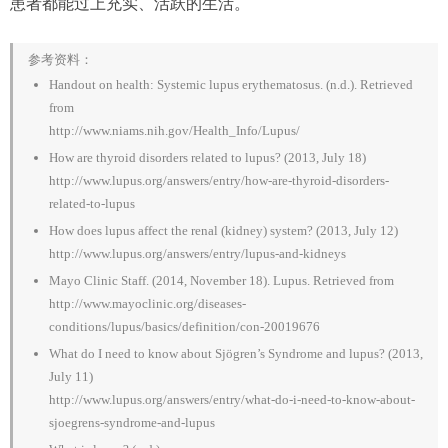
患者都能过上充实、活跃的生活。
参考资料：
Handout on health: Systemic lupus erythematosus. (n.d.). Retrieved
from
http://www.niams.nih.gov/Health_Info/Lupus/
How are thyroid disorders related to lupus? (2013, July 18)
http://www.lupus.org/answers/entry/how-are-thyroid-disorders-
related-to-lupus
How does lupus affect the renal (kidney) system? (2013, July 12)
http://www.lupus.org/answers/entry/lupus-and-kidneys
Mayo Clinic Staff. (2014, November 18). Lupus. Retrieved from
http://www.mayoclinic.org/diseases-
conditions/lupus/basics/definition/con-20019676
What do I need to know about Sjögren’s Syndrome and lupus? (2013,
July 11)
http://www.lupus.org/answers/entry/what-do-i-need-to-know-about-
sjoegrens-syndrome-and-lupus