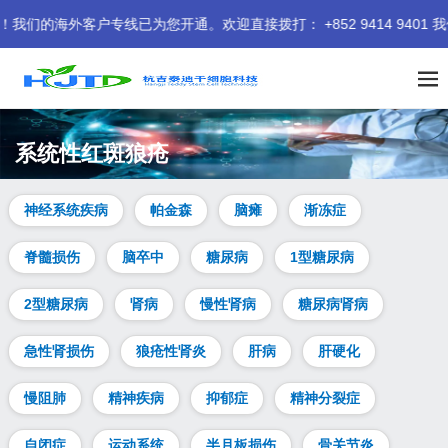
客户专线已为您开通。欢迎直接拨打： +852 9414 9401 我们期
系统性红斑狼疮
神经系统疾病
帕金森
脑瘫
渐冻症
脊髓损伤
脑卒中
糖尿病
1型糖尿病
2型糖尿病
肾病
慢性肾病
糖尿病肾病
急性肾损伤
狼疮性肾炎
肝病
肝硬化
慢阻肺
精神疾病
抑郁症
精神分裂症
自闭症
运动系统
半月板损伤
骨关节炎