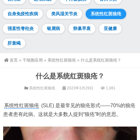
自身免疫性疾病
类风湿关节炎
系统性红斑狼疮
强直性脊柱炎
银屑病
卵巢早衰
亚健康
肝衰竭
首页
»
干细胞应用
»
系统性红斑狼疮
»
什么是系统红斑狼疮？
什么是系统红斑狼疮？
系统性红斑狼疮
2023年3月29日
1,081
系统性红斑狼疮
(SLE) 是最常见的狼疮形式——70%的狼疮
患者患有此病。这就是大多数人提到“狼疮”时的意思。