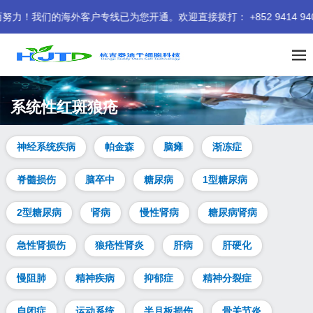
的海外客户专线已为您开通。欢迎直接拨打： +852 9414 9401 
系统性红斑狼疮
神经系统疾病
帕金森
脑瘫
渐冻症
脊髓损伤
脑卒中
糖尿病
1型糖尿病
2型糖尿病
肾病
慢性肾病
糖尿病肾病
急性肾损伤
狼疮性肾炎
肝病
肝硬化
慢阻肺
精神疾病
抑郁症
精神分裂症
自闭症
运动系统
半月板损伤
骨关节炎