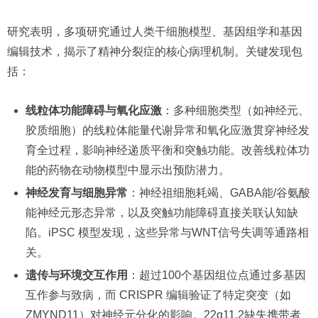
研究表明，多项研究通过人类干细胞模型、基因组学和基因
编辑技术，揭示了精神分裂症的核心病理机制。关键发现包
括：
线粒体功能障碍与氧化应激
：多种细胞类型（如神经元、
胶质细胞）的线粒体能量代谢异常和氧化应激贯穿神经发
育全过程，影响神经递质平衡和突触功能。改善线粒体功
能的药物在动物模型中显示出预防潜力。
神经发育与细胞异常
：神经祖细胞耗竭、GABA能/谷氨酸
能神经元形态异常，以及突触功能障碍直接关联认知缺
陷。iPSC 模型发现，这些异常与WNT信号失调等通路相
关。
遗传与环境交互作用
：超过100个基因组位点通过多基因
互作参与致病，而 CRISPR 编辑验证了特定突变（如
ZMYND11）对神经元分化的影响。22q11.2缺失携带者