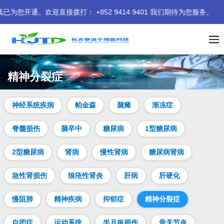
打： +852 9414 9401 我们期待为您服务。
精神分裂症
神经系统疾病
帕金森
脑瘫
渐冻症
脊髓损伤
脑卒中
糖尿病
1型糖尿病
2型糖尿病
肾病
慢性肾病
糖尿病肾病
急性肾损伤
狼疮性肾炎
肝病
肝硬化
慢阻肺
精神疾病
抑郁症
精神分裂症
自闭症
运动系统
半月板损伤
骨关节炎