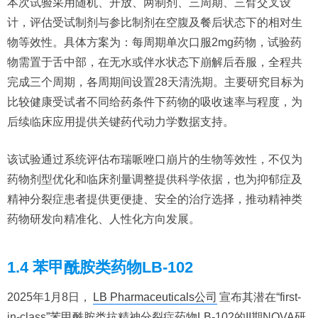
本次试验采用随机、开放、两制剂、三周期、三臂交叉设
计，评估受试制剂与参比制剂在空腹及餐后状态下的相对生
物等效性。具体方案为：每周期单次口服2mg药物，试验药
物需置于舌中部，在无水或伴水状态下崩解后吞服，全程共
完成三个周期，各周期间设置28天清洗期。主要研究目标为
比较健康受试者不同给药条件下药物的吸收速率与程度，为
后续临床应用提供关键药代动力学数据支持。
该试验通过系统评估布瑞哌唑口崩片的生物等效性，不仅为
药物剂型优化和临床剂量调整提供科学依据，也为抑郁症及
精神分裂症患者提供更便捷、安全的治疗选择，推动精神类
药物研发向精准化、人性化方向发展。
1.4 苯甲酰胺类药物LB-102
2025年1月8日，
LB Pharmaceuticals公司
宣布其潜在“first-
in-class”苯甲酰胺类抗精神分裂症药物LB-102的II期NOVA研