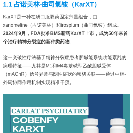
1.1 占诺美林-曲司氯铵（KarXT）
KarXT是一种在研口服双药固定剂量组合，由
xanomeline（占诺美林）和trospium（曲司氯铵）组成。
2024年9月，FDA批准BMS新药KarXT上市，成为50年来首
个治疗精神分裂症的新种类药物
。
这一突破性疗法基于精神分裂症患者胆碱能系统功能紊乱的
病理特征——尤其是M1和M4毒蕈碱型乙酰胆碱受体
（mAChR）信号异常与阴性症状的密切关联——通过中枢-
外周协同作用机制实现精准干预。