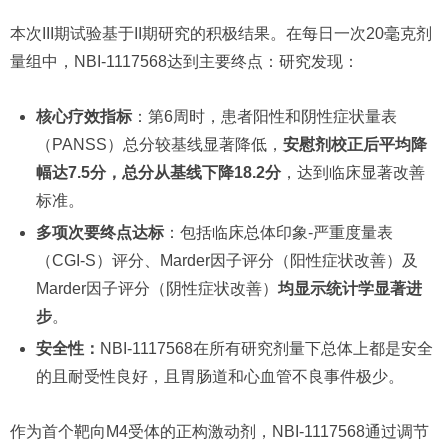
本次III期试验基于II期研究的积极结果。在每日一次20毫克剂
量组中，NBI-1117568达到主要终点：研究发现：
核心疗效指标
：第6周时，患者阳性和阴性症状量表
（PANSS）总分较基线显著降低，
安慰剂校正后平均降
幅达7.5分，总分从基线下降18.2分
，达到临床显著改善
标准。
多项次要终点达标
：包括临床总体印象-严重度量表
（CGI-S）评分、Marder因子评分（阳性症状改善）及
Marder因子评分（阴性症状改善）
均显示统计学显著进
步
。
安全性：
NBI-1117568在所有研究剂量下总体上都是安全
的且耐受性良好，且胃肠道和心血管不良事件极少。
作为首个靶向M4受体的正构激动剂，NBI-1117568通过调节