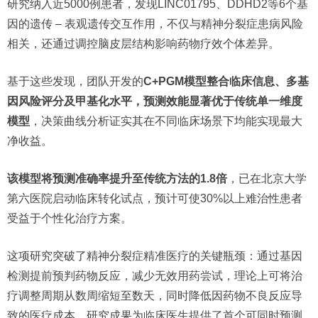
研究纳入近5000例患者，发现LINC01795、DDHD2等6个基
因的遗传 – 表观遗传交互作用，不仅与精神分裂症患病风险
相关，还通过调控脑皮层结构影响药物疗效个体差异。
基于这些发现，团队开发的
C+PGM模型整合临床信息、多基
因风险评分及甲基化水平，预测效能显著优于传统单一维度
模型
，决策曲线分析证实其在不同临床场景下均能实现最大
净收益。
该模型将预测准确率提升至传统方法的1.8倍
，已在北京大学
第六医院启动临床转化试点，预计可使30%以上难治性患者
受益于个性化治疗方案。
这项研究突破了精神分裂症精准医疗的关键瓶颈：通过基因
检测提前预判药物反应，减少无效用药尝试，理论上可将治
疗调整周期从数周缩短至数天，同时降低因药物不良反应导
致的医疗成本。研究成果为临床医生提供了首个可同时预测