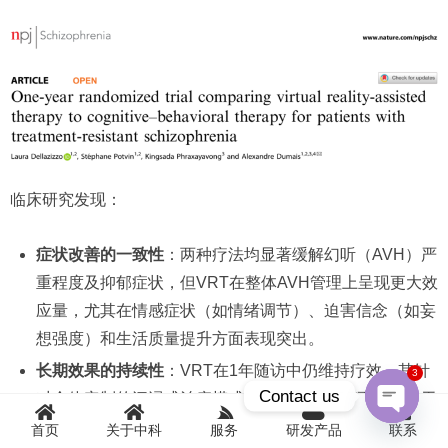
临床研究发现：
症状改善的一致性
：两种疗法均显著缓解幻听（AVH）严
重程度及抑郁症状，但VRT在整体AVH管理上呈现更大效
应量，尤其在情感症状（如情绪调节）、迫害信念（如妄
想强度）和生活质量提升方面表现突出。
3
长期效果的持续性
：VRT在1年随访中仍维持疗效，其针
Contact us
对个体定制的沉浸式治疗模式，相比传统CBT更能精准干
Open
预患者特异性症状（如个性化场景模拟应对策略）。
首页
关于中科
服务
研发产品
联系
chaty