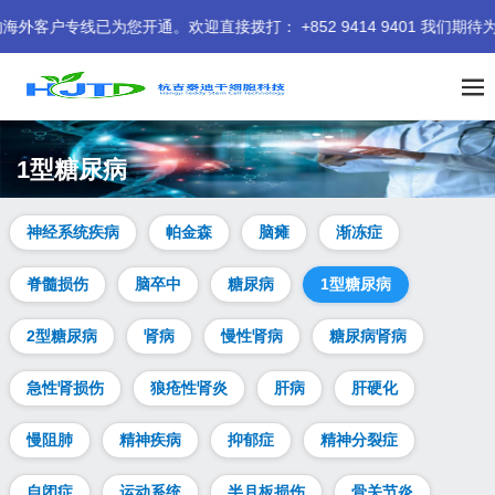
线已为您开通。欢迎直接拨打： +852 9414 9401 我们期待为您
1型糖尿病
神经系统疾病
帕金森
脑瘫
渐冻症
脊髓损伤
脑卒中
糖尿病
1型糖尿病
2型糖尿病
肾病
慢性肾病
糖尿病肾病
急性肾损伤
狼疮性肾炎
肝病
肝硬化
慢阻肺
精神疾病
抑郁症
精神分裂症
自闭症
运动系统
半月板损伤
骨关节炎