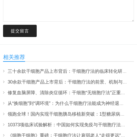
提交留言
相关推荐
三十余款干细胞产品上市背后：干细胞疗法的临床转化研究与解决方案（下）
30余款干细胞产品上市背后：干细胞疗法的前景、机制与进展脉络（上）
修复血脑屏障、清除炎症循环：干细胞“无细胞疗法”正重新定义大脑抗衰方案
从“换细胞”到“调环境”：为什么干细胞疗法能成为神经退行性疾病的克星？
领跑全球！国内实现干细胞胰岛移植新突破：1型糖尿病治愈迈出关键一步
10373项临床试验解析：中国如何实现免疫与干细胞疗法的双轮驱动
《细胞干细胞》重磅：干细胞疗法让衰弱老人“走得更远”，63米突破背后的证据