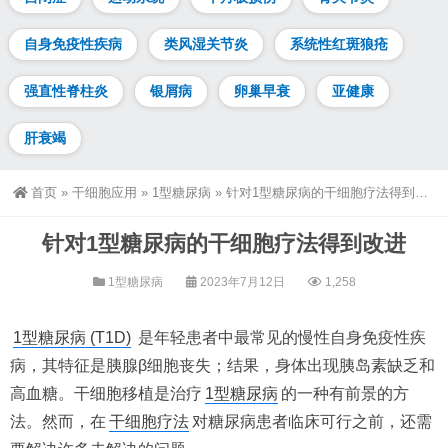
自身免疫性疾病
类风湿关节炎
系统性红斑狼疮
强直性脊柱炎
银屑病
卵巢早衰
亚健康
肝衰竭
首页
»
干细胞应用
»
1型糖尿病
»
针对1型糖尿病的干细胞疗法得到改进
针对1型糖尿病的干细胞疗法得到改进
1型糖尿病
2023年7月12日
1,258
1型糖尿病 (T1D)
是年轻患者中最常见的慢性自身免疫性疾
病，其特征是胰腺β细胞丧失；结果，身体出现胰岛素缺乏和
高血糖。干细胞移植是治疗
1型糖尿病
的一种有前景的方
法。然而，在
干细胞疗法
对糖尿病患者临床可行之前，还需