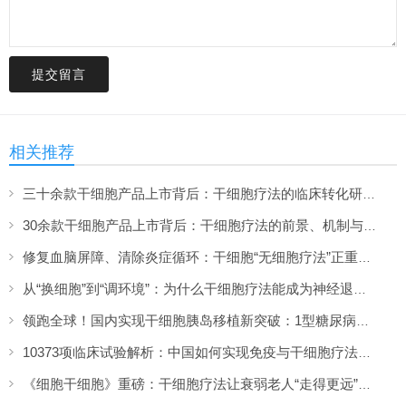
提交留言
相关推荐
三十余款干细胞产品上市背后：干细胞疗法的临床转化研究与解决方案（下）
30余款干细胞产品上市背后：干细胞疗法的前景、机制与进展脉络（上）
修复血脑屏障、清除炎症循环：干细胞“无细胞疗法”正重新定义大脑抗衰方案
从“换细胞”到“调环境”：为什么干细胞疗法能成为神经退行性疾病的克星？
领跑全球！国内实现干细胞胰岛移植新突破：1型糖尿病治愈迈出关键一步
10373项临床试验解析：中国如何实现免疫与干细胞疗法的双轮驱动
《细胞干细胞》重磅：干细胞疗法让衰弱老人“走得更远”，63米突破背后的证据