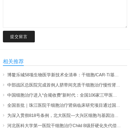
提交留言
相关推荐
博鳌乐城58项生物医学新技术全清单：干细胞/CAR-T/基因治疗价格与落地医院
中部战区总医院完成首例人脐带间充质干细胞治疗慢性肾脏病，临床招募开启
中国细胞治疗进入“合规收费”新时代：全国106家三甲医院细胞治疗中心全盘点
全国首批｜珠江医院干细胞治疗肾病临床研究项目通过国家备案
为深入贯彻818号条例，北大医院—大兴区细胞与基因治疗中试转化中心成立
河北医科大学第一医院干细胞治疗Child B级肝硬化失代偿期临床研究获成功备案