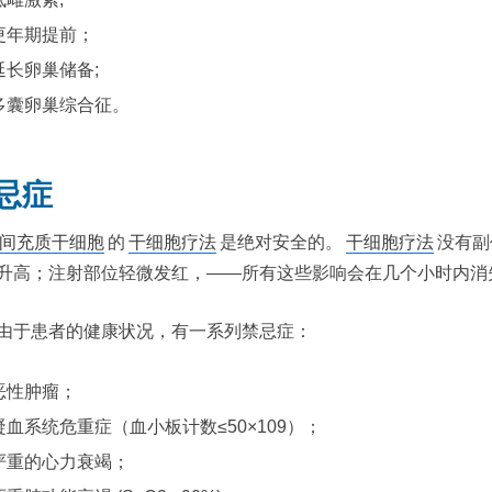
更年期提前；
延长卵巢储备;
多囊卵巢综合征。
忌症
间充质干细胞
的
干细胞疗法
是绝对安全的。
干细胞疗法
没有副
升高；注射部位轻微发红，——所有这些影响会在几个小时内消
由于患者的健康状况，有一系列禁忌症：
恶性肿瘤；
凝血系统危重症（血小板计数≤50×109）；
严重的心力衰竭；