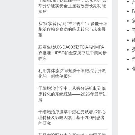
干细胞治疗缺血性卒中：13项RCT荟
萃分析证实安全且显著改善长期功能
预后
从“症状替代”到“神经再生”：多能干细
胞治疗帕金森病的临床转化与未来展
望
跃赛生物UX-DA003获FDA与NMPA
双批准：iPSC帕金森病疗法中美同步
临床
利用异体脂肪间充质干细胞治疗肝硬
化的一例病例报告
干细胞治疗卒中：从旁分泌机制到临
床转化的系统综述——2026年最新进
展
干细胞治疗脑卒中潜在受试者抑郁心
理特征及影响因素：基于200例患者
的研究