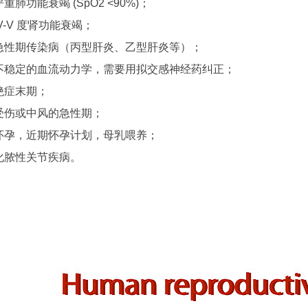
严重肺功能衰竭 (SpO2 <90%)；
IV-V 度肾功能衰竭；
急性期传染病（丙型肝炎、乙型肝炎等）；
不稳定的血流动力学，需要用拟交感神经药纠正；
绝症末期；
受伤或中风的急性期；
怀孕，近期怀孕计划，母乳喂养；
化脓性关节疾病。