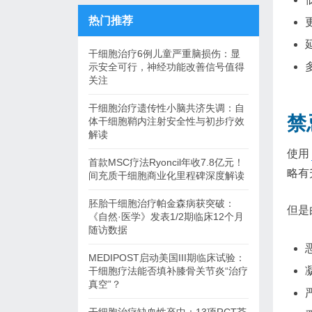
热门推荐
干细胞治疗6例儿童严重脑损伤：显
示安全可行，神经功能改善信号值得
关注
干细胞治疗遗传性小脑共济失调：自
禁
体干细胞鞘内注射安全性与初步疗效
解读
使用
首款MSC疗法Ryoncil年收7.8亿元！
略有
间充质干细胞商业化里程碑深度解读
胚胎干细胞治疗帕金森病获突破：
但是
《自然·医学》发表1/2期临床12个月
随访数据
MEDIPOST启动美国III期临床试验：
干细胞疗法能否填补膝骨关节炎“治疗
真空”？