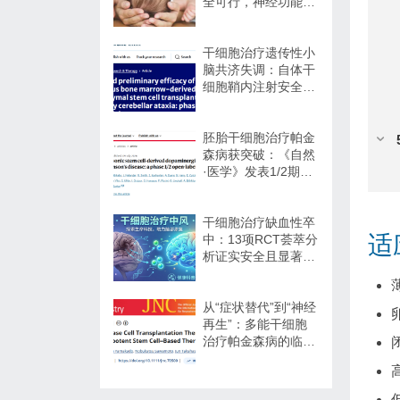
全可行，神经功能改
善信号值得关注
干细胞治疗遗传性小
脑共济失调：自体干
细胞鞘内注射安全性
与初步疗效解读
胚胎干细胞治疗帕金
森病获突破：《自然
·医学》发表1/2期临
床12个月随访数据
干细胞治疗缺血性卒
适
中：13项RCT荟萃分
析证实安全且显著改
善长期功能预后
从“症状替代”到“神经
再生”：多能干细胞
治疗帕金森病的临床
转化与未来展望