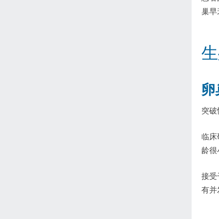
巢早
生
卵
突破
临床
龄很
接受
有并