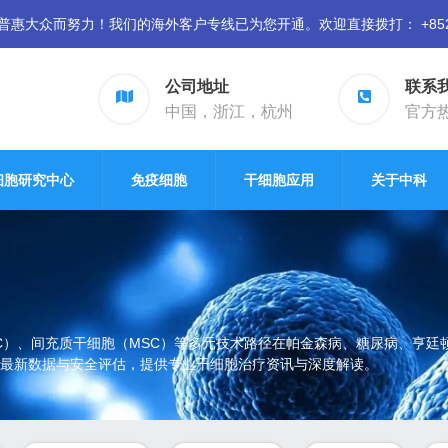
众而努力！我们的海外客户专线已为您开通。欢迎直接拨打： +852 94
公司地址
联系
中国，浙江，杭州
官方热线
细胞研究中心
免疫细胞
干细胞应用
关于中科
SC）、间充质干细胞（MSC）等多元技术路径在帕金森病、糖尿病、亨
年会最新数据与安全评估，提供专业干细胞治疗资讯与深度解读。