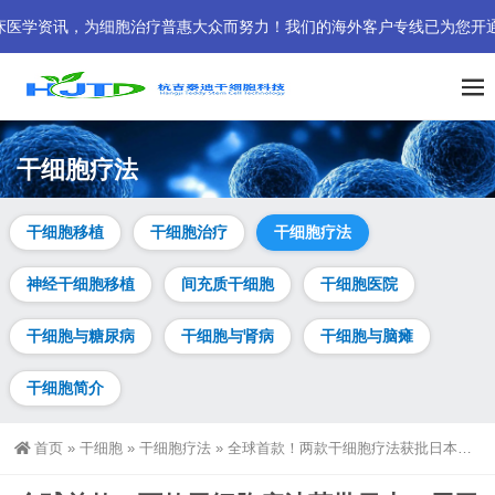
，为细胞治疗普惠大众而努力！我们的海外客户专线已为您开通。欢迎直接拨打：
干细胞疗法
干细胞移植
干细胞治疗
干细胞疗法
神经干细胞移植
间充质干细胞
干细胞医院
干细胞与糖尿病
干细胞与肾病
干细胞与脑瘫
干细胞简介
首页
»
干细胞
»
干细胞疗法
»
全球首款！两款干细胞疗法获批日本，用于心衰和帕金森病