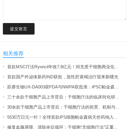
提交留言
相关推荐
首款MSC疗法Ryoncil年收7.8亿元！间充质干细胞商业化里程碑深度解读
首款国产外泌体新药IND获批，急性肝衰竭治疗迎来新曙光
跃赛生物UX-DA003获FDA与NMPA双批准：iPSC帕金森病疗法中美同步临床
三十余款干细胞产品上市背后：干细胞疗法的临床转化研究与解决方案（下）
30余款干细胞产品上市背后：干细胞疗法的前景、机制与进展脉络（上）
5530万日元一针！全球首款iPS细胞帕金森病天价药纳入日本医保
修复血脑屏障、清除炎症循环：干细胞“无细胞疗法”正重新定义大脑抗衰方案