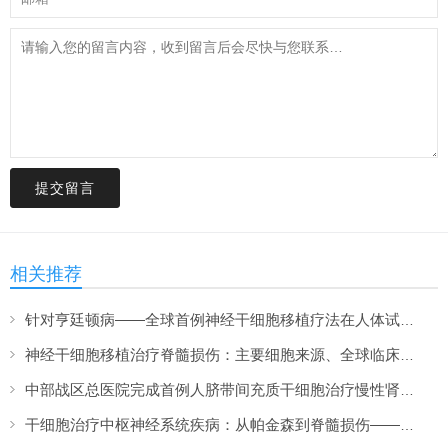
提交留言
相关推荐
针对亨廷顿病——全球首例神经干细胞移植疗法在人体试验中完成给药
神经干细胞移植治疗脊髓损伤：主要细胞来源、全球临床现状与破局策略
中部战区总医院完成首例人脐带间充质干细胞治疗慢性肾脏病，临床招募开启
干细胞治疗中枢神经系统疾病：从帕金森到脊髓损伤——2026年临床进展综述