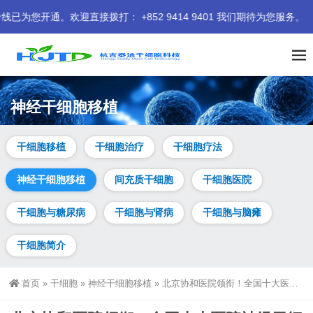
接拨打： +852 9414 9401 我们期待为您服务。
神经干细胞移植
干细胞移植
干细胞治疗
干细胞疗法
神经干细胞移植
间充质干细胞
干细胞医院
干细胞与糖尿病
干细胞与肾病
干细胞与脑瘫
干细胞简介
首页
»
干细胞
»
神经干细胞移植
»
北京协和医院领衔！全国十大医院神经干细胞移植临床试验最新进展解读