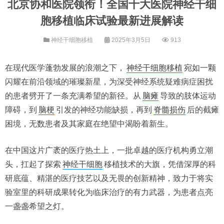
北京协和医院领衔！全国十大医院神经干细
胞移植临床试验最新进展解读
神经干细胞移植
2025年3月5日
913
在现代医学蓬勃发展的浪潮之下，
神经干细胞移植
宛如一颗
闪耀在前沿领域的璀璨新星，为深受神经系统疑难病症困扰
的患者劈开了一条充满希望的新径。从
脑瘫
导致的肢体运动
障碍，到
脑梗
引发的神经功能缺损，再到
脊髓损伤
后的截瘫
困境，无数患者及其家庭在绝望中渴盼着新生。
在中国这片广袤的医疗热土上，一批卓越的医疗机构勇立潮
头，扛起了探索
神经干细胞
移植技术的大旗，凭借深厚的科
研底蕴、精湛的医疗技艺以及无畏的创新精神，致力于将实
验室里的科研成果转化为临床治疗的有力武器，为患者点亮
一盏盏希望之灯。