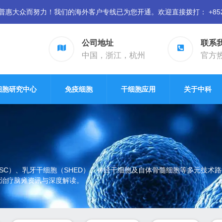
众而努力！我们的海外客户专线已为您开通。欢迎直接拨打： +852 94
公司地址
联系
中国，浙江，杭州
官方热线
细胞研究中心
免疫细胞
干细胞应用
关于中科
SC）、乳牙干细胞（SHED）、神经干细胞及自体骨髓细胞等多元技术
治疗脑瘫资讯与深度解读。