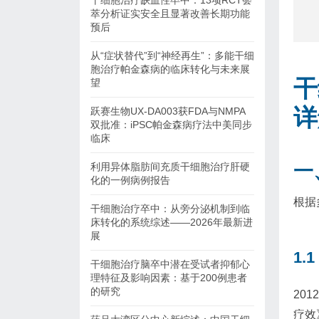
干细胞治疗缺血性卒中：13项RCT荟
萃分析证实安全且显著改善长期功能
预后
从“症状替代”到“神经再生”：多能干细
胞治疗帕金森病的临床转化与未来展
干
望
详
跃赛生物UX-DA003获FDA与NMPA
双批准：iPSC帕金森病疗法中美同步
临床
一
利用异体脂肪间充质干细胞治疗肝硬
化的一例病例报告
根据
干细胞治疗卒中：从旁分泌机制到临
床转化的系统综述——2026年最新进
展
1
干细胞治疗脑卒中潜在受试者抑郁心
理特征及影响因素：基于200例患者
的研究
20
疗效