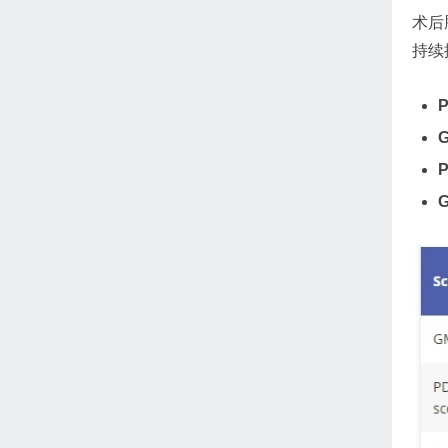
术后
持续