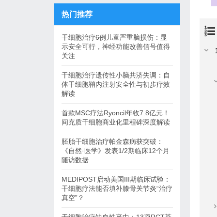
热门推荐
干细胞治疗6例儿童严重脑损伤：显
示安全可行，神经功能改善信号值得
关注
干细胞治疗遗传性小脑共济失调：自
体干细胞鞘内注射安全性与初步疗效
解读
首款MSC疗法Ryoncil年收7.8亿元！
间充质干细胞商业化里程碑深度解读
胚胎干细胞治疗帕金森病获突破：
《自然·医学》发表1/2期临床12个月
随访数据
MEDIPOST启动美国III期临床试验：
干细胞疗法能否填补膝骨关节炎“治疗
真空”？