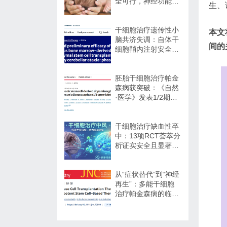
全可行，神经功能改
生、
善信号值得关注
干细胞治疗遗传性小
本文
脑共济失调：自体干
间的
细胞鞘内注射安全性
与初步疗效解读
胚胎干细胞治疗帕金
森病获突破：《自然
·医学》发表1/2期临
床12个月随访数据
干细胞治疗缺血性卒
中：13项RCT荟萃分
析证实安全且显著改
善长期功能预后
从“症状替代”到“神经
再生”：多能干细胞
治疗帕金森病的临床
转化与未来展望