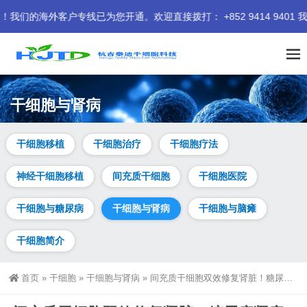
户专线已为您开通。欢迎直接拨打： +852 9414 9401 我们期
干细胞与肾病
干细胞移植
干细胞治疗
干细胞疗法
神经干细胞移植
间充质干细胞
干细胞医院
干细胞与糖尿病
干细胞与肾病
干细胞与脑瘫
干细胞简介
首页
»
干细胞
»
干细胞与肾病
»
间充质干细胞双效修复肾脏！糖尿病肾病&肾病综合征的数据公布