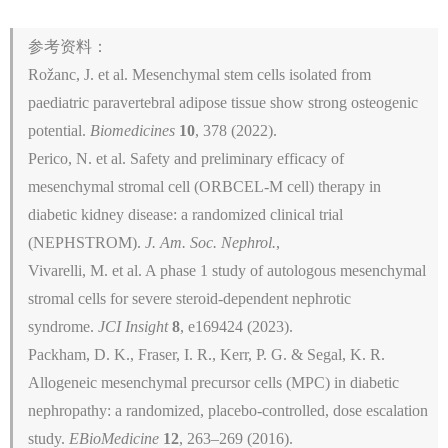
参考资料：
Rožanc, J. et al. Mesenchymal stem cells isolated from
paediatric paravertebral adipose tissue show strong osteogenic
potential.
Biomedicines
10
, 378 (2022).
Perico, N. et al. Safety and preliminary efficacy of
mesenchymal stromal cell (ORBCEL-M cell) therapy in
diabetic kidney disease: a randomized clinical trial
(NEPHSTROM).
J. Am. Soc. Nephrol.
,
Vivarelli, M. et al. A phase 1 study of autologous mesenchymal
stromal cells for severe steroid-dependent nephrotic
syndrome.
JCI Insight
8
, e169424 (2023).
Packham, D. K., Fraser, I. R., Kerr, P. G. & Segal, K. R.
Allogeneic mesenchymal precursor cells (MPC) in diabetic
nephropathy: a randomized, placebo-controlled, dose escalation
study.
EBioMedicine
12
, 263–269 (2016).