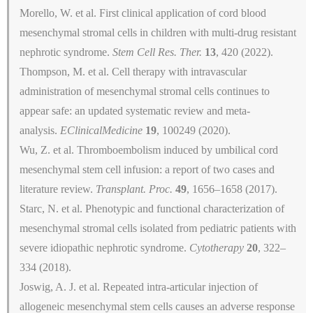
Morello, W. et al. First clinical application of cord blood
mesenchymal stromal cells in children with multi-drug resistant
nephrotic syndrome.
Stem Cell Res. Ther.
13
, 420 (2022).
Thompson, M. et al. Cell therapy with intravascular
administration of mesenchymal stromal cells continues to
appear safe: an updated systematic review and meta-
analysis.
EClinicalMedicine
19
, 100249 (2020).
Wu, Z. et al. Thromboembolism induced by umbilical cord
mesenchymal stem cell infusion: a report of two cases and
literature review.
Transplant. Proc.
49
, 1656–1658 (2017).
Starc, N. et al. Phenotypic and functional characterization of
mesenchymal stromal cells isolated from pediatric patients with
severe idiopathic nephrotic syndrome.
Cytotherapy
20
, 322–
334 (2018).
Joswig, A. J. et al. Repeated intra-articular injection of
allogeneic mesenchymal stem cells causes an adverse response