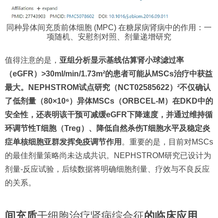
同种异体间充质前体细胞 (MPC) 在糖尿病肾病中的作用：一
项随机、安慰剂对照、剂量递增研究
值得注意的是，
亚组分析显示基线估算肾小球滤过率
（eGFR）>30ml/min/1.73m²的患者可能从MSCs治疗中获益
最大。NEPHSTROM试点研究（NCT02585622）²不仅确认
了低剂量（80×10⁶）异体MSCs（ORBCEL-M）在DKD中的
安全性，还表明该干预可减缓eGFR下降速度，并通过维持循
环调节性T细胞（Treg）、降低自然杀伤T细胞水平及稳定炎
症单核细胞亚群发挥免疫调节作用
。重要的是，目前对MSCs
的最佳剂量策略尚未达成共识。NEPHSTROM研究已设计为
剂量-反应试验，后续数据将明确细胞剂量、疗效与不良反应
的关系。
间充质
干细胞治疗肾病综合征
的临床应用