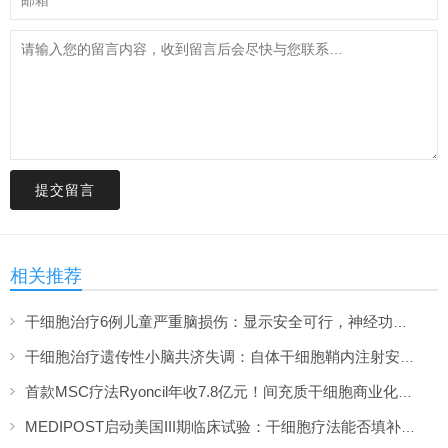
提交留言
相关推荐
干细胞治疗6例儿童严重脑损伤：显示安全可行，神经功能改善信号值得关注
干细胞治疗遗传性小脑共济失调：自体干细胞鞘内注射安全性与初步疗效解读
首款MSC疗法Ryoncil年收7.8亿元！间充质干细胞商业化里程碑深度解读
MEDIPOST启动美国III期临床试验：干细胞疗法能否填补膝骨关节炎“治疗真空”？