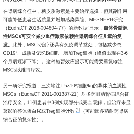
在肾病综合征中，糖皮质激素是主要治疗选择，但其副作用
可能降低患者生活质量并增加感染风险。MESNEPH研究
（EudraCT 2016-004804-77）的新数据³显示，
自体骨髓源
性MSCs可安全减少重症激素依赖性肾病综合征儿童的复
发。
此外，MSCs治疗还具有免疫调节益处，包括减少总
CD19⁺、成熟及记忆B细胞，增加Treg细胞（峰值出现在3-6
个月后逐渐下降）。这种短暂效应提示可能需要重复输注
MSCs以维持疗效。
另一项研究报道，三次输注1.5×10⁶细胞/kg的异体脐血源性
MSCs（EudraCT 2011-001387-21）对多药耐药肾病综合征
治疗安全，11例患者中3例实现部分或完全缓解，但治疗未显
[4]
著影响整体蛋白尿或Treg细胞计数
（可能因多药耐药肾病
综合征的复杂性）。