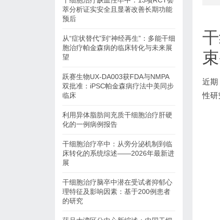
干细胞治疗缺血性卒中：13项RCT荟
萃分析证实安全且显著改善长期功能
预后
干
从“症状替代”到“神经再生”：多能干细
胞治疗帕金森病的临床转化与未来展
束
望
跃赛生物UX-DA003获FDA与NMPA
近期
双批准：iPSC帕金森病疗法中美同步
临床
性研
利用异体脂肪间充质干细胞治疗肝硬
化的一例病例报告
干细胞治疗卒中：从旁分泌机制到临
床转化的系统综述——2026年最新进
展
干细胞治疗脑卒中潜在受试者抑郁心
理特征及影响因素：基于200例患者
的研究