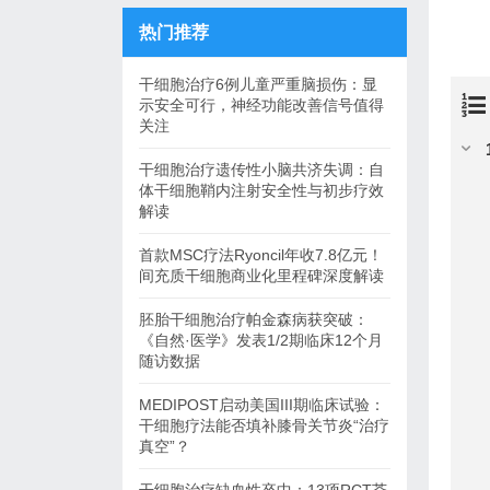
热门推荐
干细胞治疗6例儿童严重脑损伤：显
示安全可行，神经功能改善信号值得
关注
干细胞治疗遗传性小脑共济失调：自
体干细胞鞘内注射安全性与初步疗效
解读
首款MSC疗法Ryoncil年收7.8亿元！
间充质干细胞商业化里程碑深度解读
胚胎干细胞治疗帕金森病获突破：
《自然·医学》发表1/2期临床12个月
随访数据
MEDIPOST启动美国III期临床试验：
干细胞疗法能否填补膝骨关节炎“治疗
真空”？