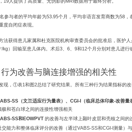
，19人提供了高质量、无伪影的MRI数据用于最终分析。
9名参与者的平均年龄为53.95个月，平均非语言发育商数为58，
重度自闭症表现。
方法获得患儿家属和杜克医院机构审查委员会的批准后，医护人
10⁷/kg）回输至患儿体内。术后3、6、9和12个月分别对患儿进
3 行为改善与脑连接增强的相关性
发现，①表1和图2总结了研究结果。所有三种行为结果指标的
VABS-SS（文兰适应行为量表）、CGI-I（临床总体印象-改善
额极和苍白球之间的连接性增强相关
VABS-SS和EOWPVT
的改善与左半球上颞叶皮层和壳核之间的
社交能力和整体临床评分的改善（通过VABS-SS和CGI-I测量）