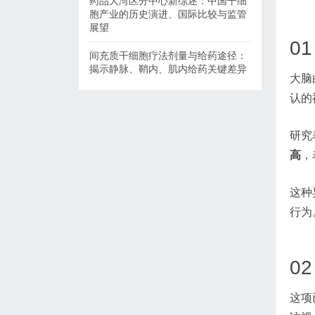
药品大湾区分中心新综述：中国干细
胞产业的历史演进、国际比较与监管
展望
0
间充质干细胞疗法剂量与给药途径：
揭示静脉、鞘内、肌内给药关键差异
大脑
认的
研究
高
，
这种
行为
0
这项