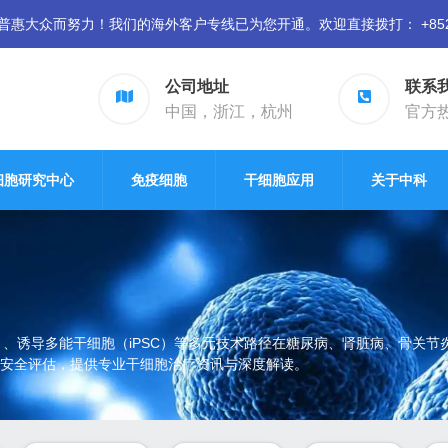
众而努力！我们的海外客户专线已为您开通。欢迎直接拨打： +852 94
公司地址
联系
中国，浙江，杭州
官方热线
细胞研究中心
免疫细胞
干细胞应用
关于中科
）、诱导多能干细胞（iPSC）等多元技术路径在糖尿病、肾脏病、骨关
安全评估，提供专业干细胞治疗资讯与深度解读。