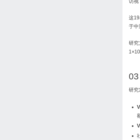
访视
这1
于中
研究
1×
0
研究