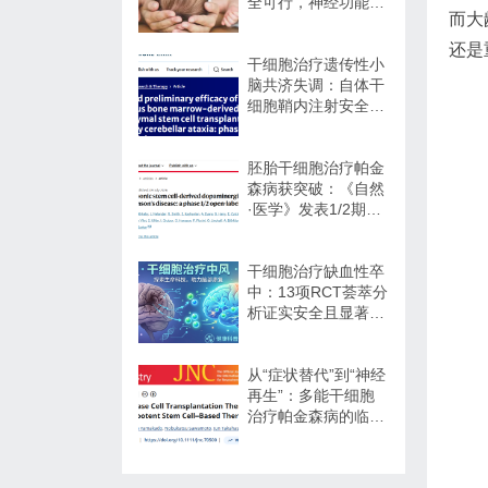
全可行，神经功能改
而大
善信号值得关注
还是
干细胞治疗遗传性小
脑共济失调：自体干
细胞鞘内注射安全性
与初步疗效解读
胚胎干细胞治疗帕金
森病获突破：《自然
·医学》发表1/2期临
床12个月随访数据
干细胞治疗缺血性卒
中：13项RCT荟萃分
析证实安全且显著改
善长期功能预后
从“症状替代”到“神经
再生”：多能干细胞
治疗帕金森病的临床
转化与未来展望