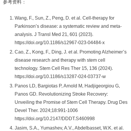
参考资料：
Wang, F., Sun, Z., Peng, D. et al. Cell-therapy for
Parkinson’s disease: a systematic review and meta-
analysis. J Transl Med 21, 601 (2023).
https://doi.org/10.1186/s12967-023-04484-x
Cao, Z., Kong, F., Ding, J. et al. Promoting Alzheimer’s
disease research and therapy with stem cell
technology. Stem Cell Res Ther 15, 136 (2024).
https://doi.org/10.1186/s13287-024-03737-w
Panos LD, Bargiotas P, Arnold M, Hadjigeorgiou G,
Panos GD. Revolutionizing Stroke Recovery:
Unveiling the Promise of Stem Cell Therapy. Drug Des
Devel Ther. 2024;18:991-1006
https://doi.org/10.2147/DDDT.S460998
Jasim, S.A., Yumashev, A.V., Abdelbasset, W.K. et al.