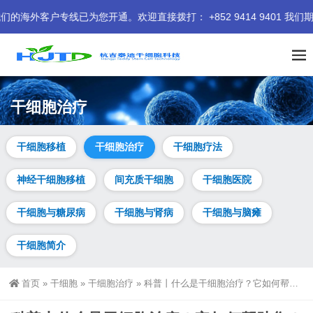
线已为您开通。欢迎直接拨打： +852 9414 9401 我们期待为您
干细胞治疗
干细胞移植
干细胞治疗
干细胞疗法
神经干细胞移植
间充质干细胞
干细胞医院
干细胞与糖尿病
干细胞与肾病
干细胞与脑瘫
干细胞简介
首页
»
干细胞
»
干细胞治疗
»
科普丨什么是干细胞治疗？它如何帮助您？