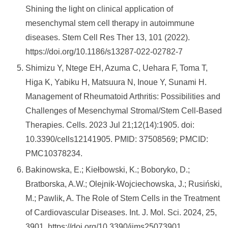
Shining the light on clinical application of
mesenchymal stem cell therapy in autoimmune
diseases. Stem Cell Res Ther 13, 101 (2022).
https://doi.org/10.1186/s13287-022-02782-7
Shimizu Y, Ntege EH, Azuma C, Uehara F, Toma T,
Higa K, Yabiku H, Matsuura N, Inoue Y, Sunami H.
Management of Rheumatoid Arthritis: Possibilities and
Challenges of Mesenchymal Stromal/Stem Cell-Based
Therapies. Cells. 2023 Jul 21;12(14):1905. doi:
10.3390/cells12141905. PMID: 37508569; PMCID:
PMC10378234.
Bakinowska, E.; Kiełbowski, K.; Boboryko, D.;
Bratborska, A.W.; Olejnik-Wojciechowska, J.; Rusiński,
M.; Pawlik, A. The Role of Stem Cells in the Treatment
of Cardiovascular Diseases. Int. J. Mol. Sci. 2024, 25,
3901. https://doi.org/10.3390/ijms25073901