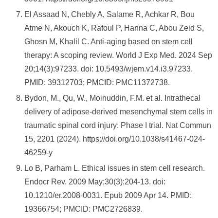
El Assaad N, Chebly A, Salame R, Achkar R, Bou
Atme N, Akouch K, Rafoul P, Hanna C, Abou Zeid S,
Ghosn M, Khalil C. Anti-aging based on stem cell
therapy: A scoping review. World J Exp Med. 2024 Sep
20;14(3):97233. doi: 10.5493/wjem.v14.i3.97233.
PMID: 39312703; PMCID: PMC11372738.
Bydon, M., Qu, W., Moinuddin, F.M. et al. Intrathecal
delivery of adipose-derived mesenchymal stem cells in
traumatic spinal cord injury: Phase I trial. Nat Commun
15, 2201 (2024). https://doi.org/10.1038/s41467-024-
46259-y
Lo B, Parham L. Ethical issues in stem cell research.
Endocr Rev. 2009 May;30(3):204-13. doi:
10.1210/er.2008-0031. Epub 2009 Apr 14. PMID:
19366754; PMCID: PMC2726839.