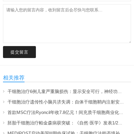
提交留言
相关推荐
干细胞治疗6例儿童严重脑损伤：显示安全可行，神经功能改善信号值得关注
干细胞治疗遗传性小脑共济失调：自体干细胞鞘内注射安全性与初步疗效解读
首款MSC疗法Ryoncil年收7.8亿元！间充质干细胞商业化里程碑深度解读
胚胎干细胞治疗帕金森病获突破：《自然·医学》发表1/2期临床12个月随访数据
MEDIPOST启动美国III期临床试验：干细胞疗法能否填补膝骨关节炎“治疗真空”？