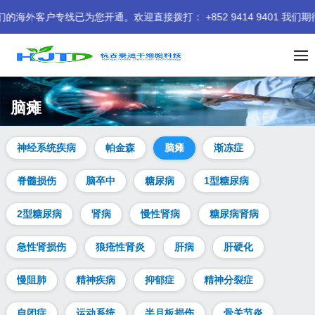
已为您开通。欢迎直接拨打： +852 9414 9401 我们期待为您
脑瘫
神经系统疾病
帕金森
脑瘫
渐冻症
脊髓损伤
脑卒中
糖尿病
1型糖尿病
2型糖尿病
肾病
慢性肾病
糖尿病肾病
急性肾损伤
狼疮性肾炎
肝病
肝硬化
慢阻肺
精神疾病
抑郁症
精神分裂症
自闭症
运动系统
半月板损伤
骨关节炎