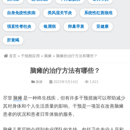
自身免疫性疾病
类风湿关节炎
系统性红斑狼疮
强直性脊柱炎
银屑病
卵巢早衰
亚健康
肝衰竭
首页
»
干细胞应用
»
脑瘫
»
脑瘫的治疗方法有哪些？
脑瘫的治疗方法有哪些？
脑瘫
2023年3月14日
1,621
尽管
脑瘫
是一种终生残疾，但有许多干预措施可以帮助减少
其对身体和个人生活质量的影响。干预是一项旨在改善脑瘫
患者的状况和患者日常体验的服务。
脑瘫儿童可能会得到专业团队的支持，包括卫生专业人员和