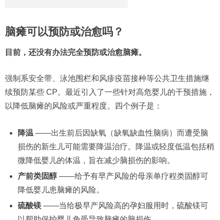
脑瘫可以预防或治愈吗？
目前，还没有办法完全预防或治愈脑瘫。
强制系安全带、泳池围栏和风疹疫苗接种等公共卫生措施继
续预防某些 CP。最近引入了一些针对高危婴儿的干预措施，
以降低脑瘫的风险或严重程度。四个例子是：
降温
——出生前后因缺氧（缺氧缺血性脑病）而遭受脑
损伤的新生儿可能需要降温治疗。降温或轻度低温包括稍
微降低婴儿的体温，旨在减少脑损伤的影响。
产前类固醇
——给予有早产风险的母亲单疗程类固醇可
降低婴儿患脑瘫的风险。
硫酸镁
——当给极早产风险高的孕妇服用时，硫酸镁可
以帮助保护婴儿免受导致脑瘫的脑损伤。