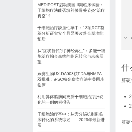
MEDIPOST启动美国III期临床试验：
干细胞疗法能否填补膝骨关节炎“治疗
真空”？
干细胞治疗缺血性卒中：13项RCT荟
萃分析证实安全且显著改善长期功能
预后
从“症状替代”到“神经再生”：多能干细
胞治疗帕金森病的临床转化与未来展
望
什
跃赛生物UX-DA003获FDA与NMPA
双批准：iPSC帕金森病疗法中美同步
肝硬
临床
利用异体脂肪间充质干细胞治疗肝硬
化的一例病例报告
干细胞治疗卒中：从旁分泌机制到临
床转化的系统综述——2026年最新进
肝硬
展