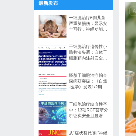
最新发布
干细胞治疗6例儿童
严重脑损伤：显示安
全可行，神经功能改
善信号值得关注
干细胞治疗遗传性小
脑共济失调：自体干
细胞鞘内注射安全性
与初步疗效解读
胚胎干细胞治疗帕金
森病获突破：《自然
·医学》发表1/2期临
床12个月随访数据
干细胞治疗缺血性卒
中：13项RCT荟萃分
析证实安全且显著改
善长期功能预后
从“症状替代”到“神经