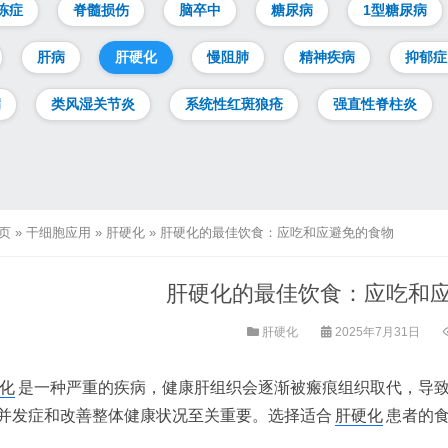
冻症
脊髓损伤
脑卒中
糖尿病
1型糖尿病
肝病
肝硬化
慢阻肺
精神疾病
抑郁症
病
类风湿关节炎
系统性红斑狼疮
强直性脊柱炎
页
»
干细胞应用
»
肝硬化
»
肝硬化的最佳饮食：应吃和应避免的食物
肝硬化的最佳饮食：应吃和
肝硬化
2025年7月31日
化
是一种严重的疾病，健康肝组织会逐渐被瘢痕组织取代，导
并发症和改善整体健康状况至关重要。选择适合
肝硬化
患者的