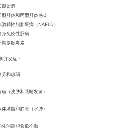
长期饮酒
乙型肝炎和丙型肝炎感染
非酒精性脂肪肝病（NAFLD）
自身免疫性肝病
长期接触毒素
和并发症：
疲劳和虚弱
黄疸（皮肤和眼睛发黄）
液体潴留和肿胀（水肿）
消化问题和食欲不振