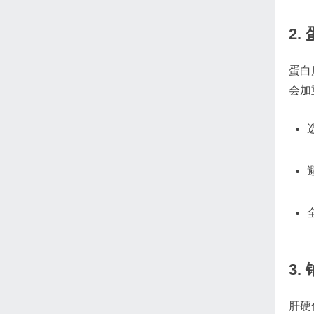
2.
蛋白
会加
3.
肝硬