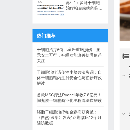
再生”：多能干细胞
治疗帕金森病的临床
转化与未来展望
热门推荐
干细胞治疗6例儿童严重脑损伤：显
示安全可行，神经功能改善信号值得
关注
干细胞治疗遗传性小脑共济失调：自
体干细胞鞘内注射安全性与初步疗效
解读
首款MSC疗法Ryoncil年收7.8亿元！
间充质干细胞商业化里程碑深度解读
胚胎干细胞治疗帕金森病获突破：
《自然·医学》发表1/2期临床12个月
随访数据