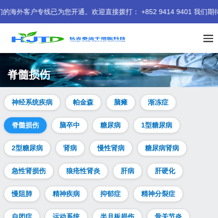
已为您开通。欢迎直接拨打： +852 9414 9401 我们期待为您
脊髓损伤
神经系统疾病
帕金森
脑瘫
渐冻症
脊髓损伤
脑卒中
糖尿病
1型糖尿病
2型糖尿病
肾病
慢性肾病
糖尿病肾病
急性肾损伤
狼疮性肾炎
肝病
肝硬化
慢阻肺
精神疾病
抑郁症
精神分裂症
自闭症
运动系统
半月板损伤
骨关节炎