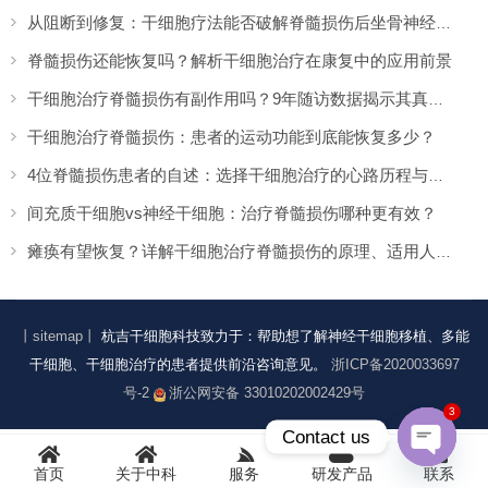
从阻断到修复：干细胞疗法能否破解脊髓损伤后坐骨神经痛难题？
脊髓损伤还能恢复吗？解析干细胞治疗在康复中的应用前景
干细胞治疗脊髓损伤有副作用吗？9年随访数据揭示其真实风险与安全性
干细胞治疗脊髓损伤：患者的运动功能到底能恢复多少？
4位脊髓损伤患者的自述：选择干细胞治疗的心路历程与效果体验
间充质干细胞vs神经干细胞：治疗脊髓损伤哪种更有效？
瘫痪有望恢复？详解干细胞治疗脊髓损伤的原理、适用人群及治疗流程
丨sitemap丨
杭吉干细胞科技致力于：帮助想了解神经干细胞移植、多能
干细胞、干细胞治疗的患者提供前沿咨询意见。
浙ICP备2020033697
号-2
浙公网安备 33010202002429号
3
Contact us
首页
关于中科
服务
研发产品
联系
Open