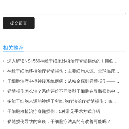
提交留言
相关推荐
深入解读NSI-566神经干细胞移植治疗脊髓损伤的Ⅰ期临床数据
神经干细胞移植治疗脊髓损伤：主要细胞来源、全球临床现状与破局策略
干细胞治疗中枢神经系统疾病：从帕金森到脊髓损伤——2026年临床进展综述
脊髓损伤怎么治？系统评价不同类型干细胞在脊髓损伤中的修复机制与临床证据
多能干细胞来源的神经干/祖细胞疗法治疗脊髓损伤：临床进展和转化展望
干细胞移植治疗脊髓损伤：5种常见手术方式介绍
脊髓损伤导致的瘫痪，干细胞疗法真的有改善可能吗？