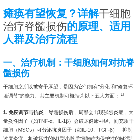
瘫痪有望恢复？详解
干细胞
治疗脊髓损伤
的原理、适用
人群及治疗流程
一、治疗机制：干细胞如何对抗脊
髓损伤
干细胞之所以被寄予厚望，是因为它们拥有“分化”和“修复环
[1]
境调节”的能力。其主要机制可概括为以下五大方面：
1. 免疫调节与抗炎
：脊髓损伤后，局部会出现强烈炎症，大
量炎性因子（如TNF-α、IL-1β）会破坏健康神经。间充质干
细胞（MSCs）可分泌抗炎因子（如IL-10、TGF-β），抑制
过度炎症，将破坏性的M1型小胶质细胞转为保护性的M2型，