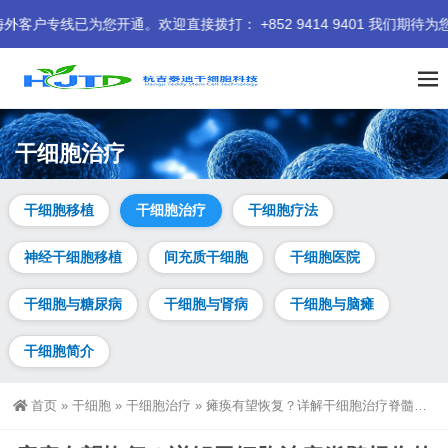
开通。欢迎直接拨打： +852 9414 9401 我们期待为您服务。
干细胞治疗
干细胞移植
干细胞治疗
干细胞疗法
神经干细胞移植
间充质干细胞
干细胞医院
干细胞与糖尿病
干细胞与肾病
干细胞与脑瘫
干细胞简介
首页
»
干细胞
»
干细胞治疗
»
瘫痪有望恢复？详解干细胞治疗脊髓损伤的原理、适用人群及治疗流程