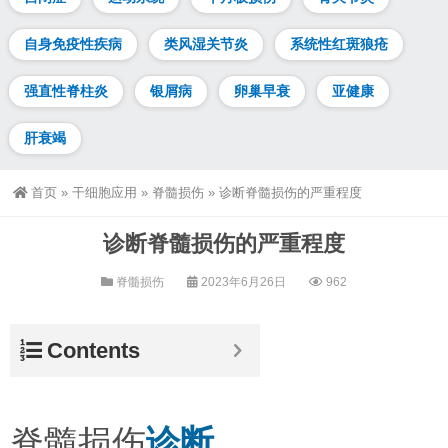
自身免疫性疾病
类风湿关节炎
系统性红斑狼疮
强直性脊柱炎
银屑病
卵巢早衰
亚健康
肝衰竭
首页
»
干细胞应用
»
脊髓损伤
»
诊断脊髓损伤的严重程度
诊断脊髓损伤的严重程度
脊髓损伤
2023年6月26日
962
Contents
脊髓损伤
诊断