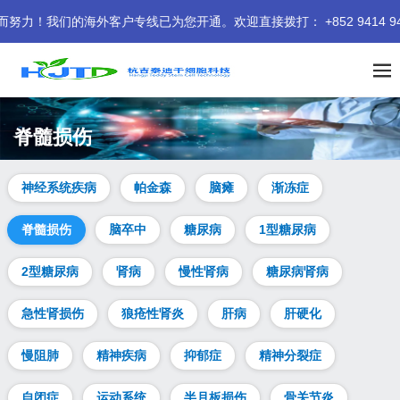
们的海外客户专线已为您开通。欢迎直接拨打： +852 9414 9401
脊髓损伤
神经系统疾病
帕金森
脑瘫
渐冻症
脊髓损伤
脑卒中
糖尿病
1型糖尿病
2型糖尿病
肾病
慢性肾病
糖尿病肾病
急性肾损伤
狼疮性肾炎
肝病
肝硬化
慢阻肺
精神疾病
抑郁症
精神分裂症
自闭症
运动系统
半月板损伤
骨关节炎