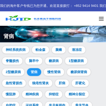
户专线已为您开通。欢迎直接拨打： +852 9414 9401 我们期
肾病
神经系统疾病
帕金森
脑瘫
渐冻症
脊髓损伤
脑卒中
糖尿病
1型糖尿病
2型糖尿病
肾病
慢性肾病
糖尿病肾病
急性肾损伤
狼疮性肾炎
肝病
肝硬化
慢阻肺
精神疾病
抑郁症
精神分裂症
自闭症
运动系统
半月板损伤
骨关节炎