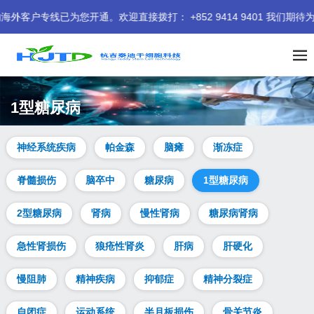
线已为您开通。欢迎直接拨打： +852 9414 9401 我们期待为您
1型糖尿病
神经系统疾病
帕金森
脑瘫
渐冻症
脊髓损伤
脑卒中
糖尿病
1型糖尿病
2型糖尿病
肾病
慢性肾病
糖尿病肾病
急性肾损伤
狼疮性肾炎
肝病
肝硬化
慢阻肺
精神疾病
抑郁症
精神分裂症
自闭症
运动系统
半月板损伤
骨关节炎