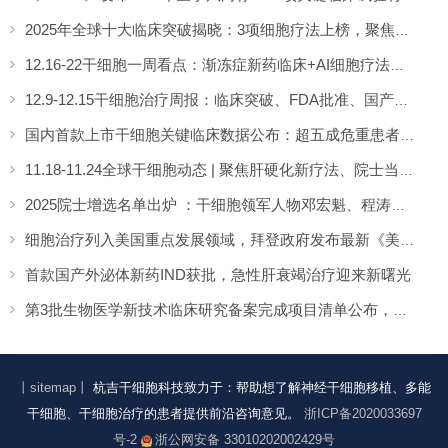
2025年全球十大临床突破揭晓：3项细胞疗法上榜，聚焦帕金森、1型糖尿病与红斑狼疮治疗
12.16-22干细胞一周看点：渐冻症新药临床+AI细胞疗法等5大核心动态
12.9-12.15干细胞治疗周报：临床突破、FDA批准、国产CAR‑T上市等5大热点速览
国内首款上市干细胞关键临床数据公布：超五成危重患者实现完全缓解
11.18-11.24全球干细胞动态 | 聚焦肝硬化新疗法、院士当选与视力恢复新进展
2025院士增选名单出炉 ：干细胞领军人物邓宏魁、程涛当选2025两院院士
细胞治疗列入美国重点发展领域，拜登政府发布最新《美国生物技术和生物制造的明确目标》
首款国产外泌体新药IND获批，急性肝衰竭治疗迎来新曙光
第3批生物医学新技术临床研究备案完成项目清单公布，共计34项
丨sitemap丨
杭吉干细胞科技致力于：帮助想了解神经干细胞移植、多能
干细胞、干细胞治疗的患者提供前沿咨询意见。
浙ICP备2020033697
号-2
浙公网安备 33010202002429号