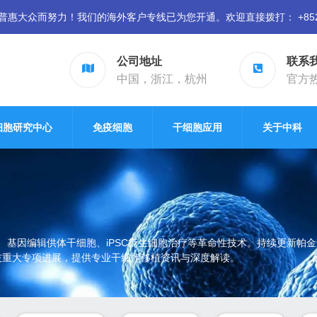
众而努力！我们的海外客户专线已为您开通。欢迎直接拨打： +852 94
公司地址
联系
中国，浙江，杭州
官方热线
细胞研究中心
免疫细胞
干细胞应用
关于中科
、基因编辑供体干细胞、iPSC衍生细胞治疗等革命性技术。持续更新帕
家科技重大专项进展，提供专业干细胞移植资讯与深度解读。