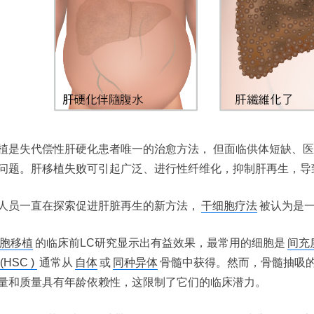
植是失代偿性肝硬化患者唯一的治愈方法， 但面临供体短缺、
问题。肝移植失败可引起广泛、进行性纤维化，抑制肝再生，导
人员一直在探索促进肝脏再生的新方法，
干细胞疗法
被认为是
胞移植
的临床前LC研究显示出有益效果，最常用的细胞是
间充质
(HSC )
通常从
自体
或
同种异体
骨髓中获得。然而，骨髓抽吸的过
量和质量具有年龄依赖性，这限制了它们的临床潜力。