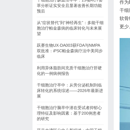
干细胞治疗缺血性卒中：13项RCT荟
作为
萃分析证实安全且显著改善长期功能
干细
预后
软骨
从“症状替代”到“神经再生”：多能干细
更少
胞治疗帕金森病的临床转化与未来展
望
跃赛生物UX-DA003获FDA与NMPA
双批准：iPSC帕金森病疗法中美同步
临床
利用异体脂肪间充质干细胞治疗肝硬
化的一例病例报告
干细胞治疗卒中：从旁分泌机制到临
床转化的系统综述——2026年最新进
展
干细胞治疗脑卒中潜在受试者抑郁心
理特征及影响因素：基于200例患者
的研究