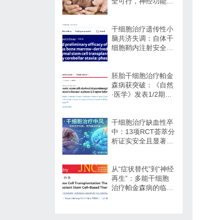
全可行，神经功能改
善信号值得关注
干细胞治疗遗传性小
脑共济失调：自体干
细胞鞘内注射安全性
与初步疗效解读
胚胎干细胞治疗帕金
森病获突破：《自然
·医学》发表1/2期临
床12个月随访数据
干细胞治疗缺血性卒
中：13项RCT荟萃分
析证实安全且显著改
善长期功能预后
从“症状替代”到“神经
再生”：多能干细胞
治疗帕金森病的临床
转化与未来展望