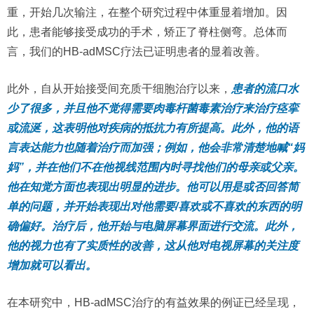
重，开始几次输注，在整个研究过程中体重显着增加。因
此，患者能够接受成功的手术，矫正了脊柱侧弯。总体而
言，我们的HB-adMSC疗法已证明患者的显着改善。
此外，自从开始接受间充质干细胞治疗以来，
患者的流口水
少了很多，并且他不觉得需要肉毒杆菌毒素治疗来治疗痉挛
或流涎，这表明他对疾病的抵抗力有所提高。此外，他的语
言表达能力也随着治疗而加强；例如，他会非常清楚地喊“妈
妈”，并在他们不在他视线范围内时寻找他们的母亲或父亲。
他在知觉方面也表现出明显的进步。他可以用是或否回答简
单的问题，并开始表现出对他需要/喜欢或不喜欢的东西的明
确偏好。治疗后，他开始与电脑屏幕界面进行交流。此外，
他的视力也有了实质性的改善，这从他对电视屏幕的关注度
增加就可以看出。
在本研究中，HB-adMSC治疗的有益效果的例证已经呈现，