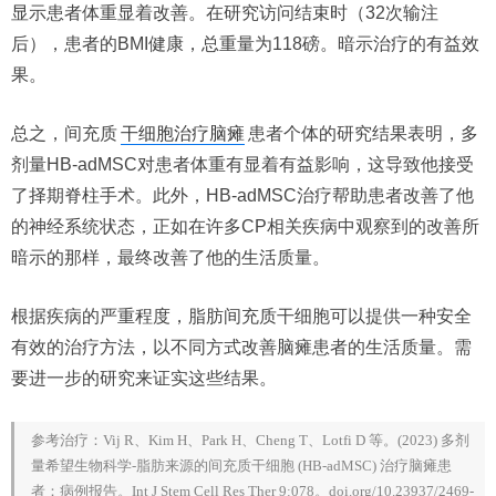
显示患者体重显着改善。在研究访问结束时（32次输注
后），患者的BMI健康，总重量为118磅。暗示治疗的有益效
果。
总之，间充质
干细胞治疗脑瘫
患者个体的研究结果表明，多
剂量HB-adMSC对患者体重有显着有益影响，这导致他接受
了择期脊柱手术。此外，HB-adMSC治疗帮助患者改善了他
的神经系统状态，正如在许多CP相关疾病中观察到的改善所
暗示的那样，最终改善了他的生活质量。
根据疾病的严重程度，脂肪间充质干细胞可以提供一种安全
有效的治疗方法，以不同方式改善脑瘫患者的生活质量。需
要进一步的研究来证实这些结果。
参考治疗：Vij R、Kim H、Park H、Cheng T、Lotfi D 等。(2023) 多剂
量希望生物科学-脂肪来源的间充质干细胞 (HB-adMSC) 治疗脑瘫患
者：病例报告。Int J Stem Cell Res Ther 9:078。doi.org/10.23937/2469-