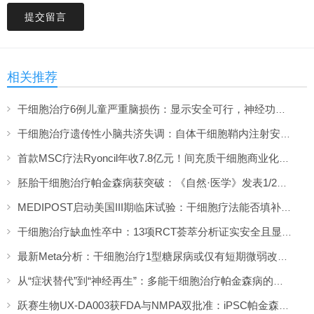
提交留言
相关推荐
干细胞治疗6例儿童严重脑损伤：显示安全可行，神经功能改善信号值得关注
干细胞治疗遗传性小脑共济失调：自体干细胞鞘内注射安全性与初步疗效解读
首款MSC疗法Ryoncil年收7.8亿元！间充质干细胞商业化里程碑深度解读
胚胎干细胞治疗帕金森病获突破：《自然·医学》发表1/2期临床12个月随访数据
MEDIPOST启动美国III期临床试验：干细胞疗法能否填补膝骨关节炎“治疗真空”？
干细胞治疗缺血性卒中：13项RCT荟萃分析证实安全且显著改善长期功能预后
最新Meta分析：干细胞治疗1型糖尿病或仅有短期微弱改善，难现持久临床获益
从“症状替代”到“神经再生”：多能干细胞治疗帕金森病的临床转化与未来展望
跃赛生物UX-DA003获FDA与NMPA双批准：iPSC帕金森病疗法中美同步临床