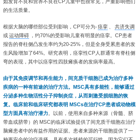
如发育不良和营养不良在CP儿童中也很常见，严重影响他们
的生活质量。
根据大脑的哪些部位受到影响，CP可分为-
痉挛
、
共济失调
或
运动障碍
，约70%的受影响儿童有明显的痉挛。CP患者
报告的脊柱侧凸发生率约为20-25%，但是全身受累患者的发
生风险增加了64%。研究表明，痉挛性CP人群通常有脊柱侧
弯的表现，其中以痉挛性四肢瘫痪者的发病率最高。
由于其免疫调节和再生能力，间充质干细胞已成为治疗多种
疾病的一种有前途的治疗方法。MSC具有多能性，能够通过
分泌多种生物活性分子抑制炎症，从而刺激受损细胞的恢
复。临床前和临床研究都表明 MSCs在治疗CP患者或动物模
型方面具有治疗潜力
。以前，使用来自多种来源（骨髓、脐
带血或脐带）的 MSC的临床试验提供了间充质干细胞在治疗
脑瘫患者中的有益作用的证据。患者来源的干细胞提供了一
种更安全的治疗选择，具有多次移植的可行性，因为它们不