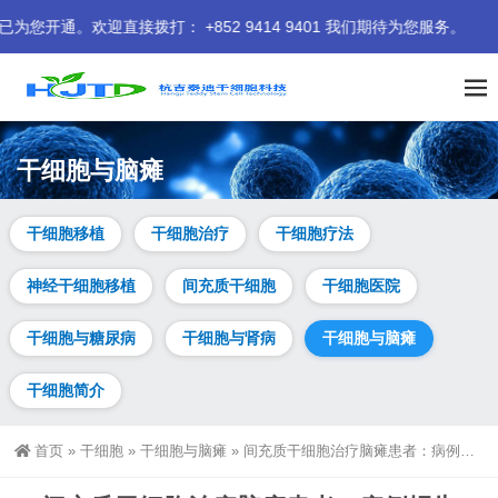
直接拨打： +852 9414 9401 我们期待为您服务。
干细胞与脑瘫
干细胞移植
干细胞治疗
干细胞疗法
神经干细胞移植
间充质干细胞
干细胞医院
干细胞与糖尿病
干细胞与肾病
干细胞与脑瘫
干细胞简介
首页
»
干细胞
»
干细胞与脑瘫
»
间充质干细胞治疗脑瘫患者：病例报告