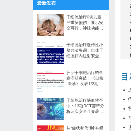
最新发布
干细胞治疗6例儿童
严重脑损伤：显示安
全可行，神经功能改
善信号值得关注
干细胞治疗遗传性小
脑共济失调：自体干
细胞鞘内注射安全性
与初步疗效解读
胚胎干细胞治疗帕金
目
森病获突破：《自然
·医学》发表1/2期临
床12个月随访数据
干细胞治疗缺血性卒
中：13项RCT荟萃分
析证实安全且显著改
善长期功能预后
从“症状替代”到“神经