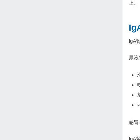
上。
I
Ig
尿液
感冒
Ig