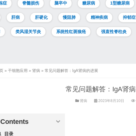
冻症
脊髓损伤
脑卒中
糖尿病
1型糖尿病
肝病
肝硬化
慢阻肺
精神疾病
抑郁症
病
类风湿关节炎
系统性红斑狼疮
强直性脊柱炎
页
»
干细胞应用
»
肾病
»
常见问题解答：IgA肾病的进展
常见问题解答：IgA肾
肾病
2023年8月10日
Contents
目录