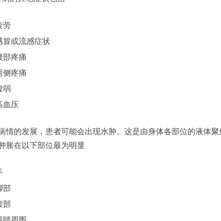
疲劳
感冒或流感症状
腰部疼痛
两侧疼痛
虚弱
高血压
病情的发展，患者可能会出现水肿。这是由身体各部位的液体聚
肿胀在以下部位最为明显
手
脚部
腹部
眼睛周围