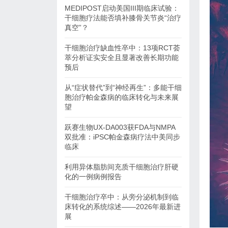
MEDIPOST启动美国III期临床试验：
干细胞疗法能否填补膝骨关节炎“治疗
真空”？
干细胞治疗缺血性卒中：13项RCT荟
萃分析证实安全且显著改善长期功能
预后
从“症状替代”到“神经再生”：多能干细
胞治疗帕金森病的临床转化与未来展
望
跃赛生物UX-DA003获FDA与NMPA
双批准：iPSC帕金森病疗法中美同步
临床
利用异体脂肪间充质干细胞治疗肝硬
化的一例病例报告
干细胞治疗卒中：从旁分泌机制到临
床转化的系统综述——2026年最新进
展