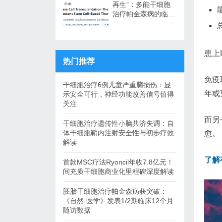
再生”：多能干细胞
治疗帕金森病的临床
转化与未来展望
患上I
热门推荐
免疫
干细胞治疗6例儿童严重脑损伤：显
年或
示安全可行，神经功能改善信号值得
关注
而另
干细胞治疗遗传性小脑共济失调：自
体干细胞鞘内注射安全性与初步疗效
愈。
解读
了解
首款MSC疗法Ryoncil年收7.8亿元！
间充质干细胞商业化里程碑深度解读
胚胎干细胞治疗帕金森病获突破：
《自然·医学》发表1/2期临床12个月
随访数据