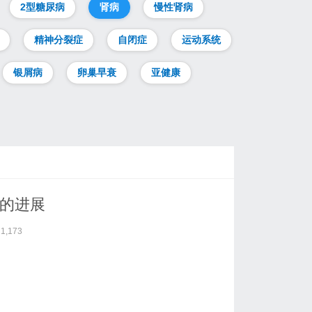
2型糖尿病
肾病
慢性肾病
精神分裂症
自闭症
运动系统
银屑病
卵巢早衰
亚健康
病的进展
1,173