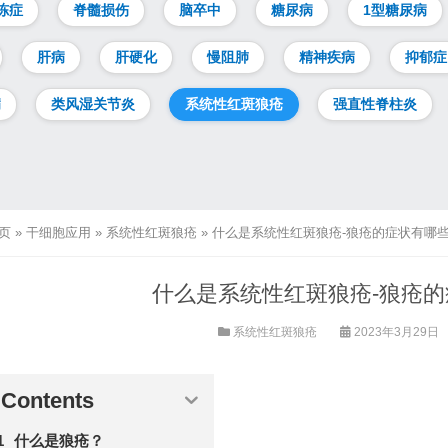
冻症
脊髓损伤
脑卒中
糖尿病
1型糖尿病
肝病
肝硬化
慢阻肺
精神疾病
抑郁症
病
类风湿关节炎
系统性红斑狼疮
强直性脊柱炎
页
»
干细胞应用
»
系统性红斑狼疮
»
什么是系统性红斑狼疮-狼疮的症状有哪
什么是系统性红斑狼疮-狼疮
系统性红斑狼疮
2023年3月29日
Contents
什么是狼疮？