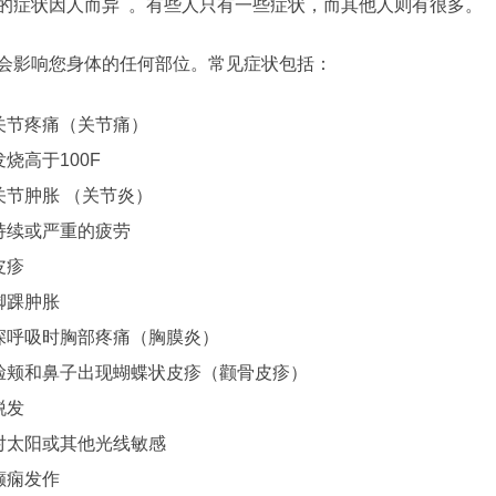
的症状因人而异 。有些人只有一些症状，而其他人则有很多。
会影响您身体的任何部位。常见症状包括：
关节疼痛（关节痛）
发烧高于100F
关节肿胀 （关节炎）
持续或严重的疲劳
皮疹
脚踝肿胀
深呼吸时胸部疼痛（胸膜炎）
脸颊和鼻子出现蝴蝶状皮疹（颧骨皮疹）
脱发
对太阳或其他光线敏感
癫痫发作