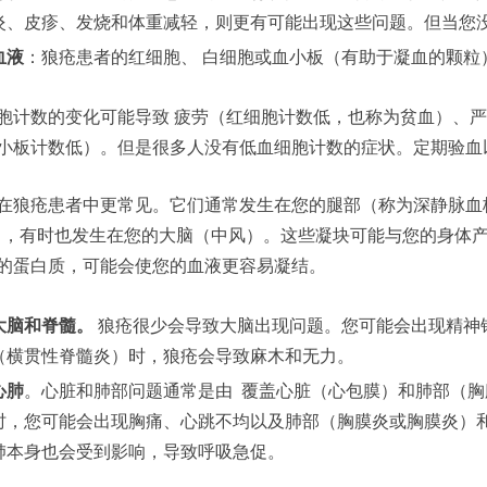
炎、皮疹、发烧和体重减轻，则更有可能出现这些问题。但当您
血液
：狼疮患者的红细胞、 白细胞或血小板（有助于凝血的颗粒
胞计数的变化可能导致 疲劳（红细胞计数低，也称为贫血）、
小板计数低）。但是很多人没有低血细胞计数的症状。定期验血
在狼疮患者中更常见。它们通常发生在您的腿部（称为深静脉血栓
），有时也发生在您的大脑（中风）。这些凝块可能与您的身体产生抗
的蛋白质，可能会使您的血液更容易凝结。
大脑和脊髓。
狼疮很少会导致大脑出现问题。您可能会出现精神
（横贯性脊髓炎）时，狼疮会导致麻木和无力。
心肺
。心脏和肺部问题通常是由 覆盖心脏（心包膜）和肺部（
时，您可能会出现胸痛、心跳不均以及肺部（胸膜炎或胸膜炎）
肺本身也会受到影响，导致呼吸急促。