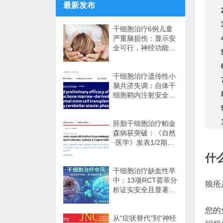
最新发布
干细胞治疗6例儿童
严重脑损伤：显示安
全可行，神经功能改
善信号值得关注
干细胞治疗遗传性小
脑共济失调：自体干
细胞鞘内注射安全性
与初步疗效解读
胚胎干细胞治疗帕金
森病获突破：《自然
·医学》发表1/2期临
床12个月随访数据
什
干细胞治疗缺血性卒
中：13项RCT荟萃分
狼疮
析证实安全且显著改
善长期功能预后
您的
从“症状替代”到“神经