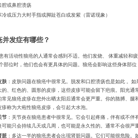
口腔或鼻腔溃疡
寒冷或压力大时手指或脚趾苍白或发紫（雷诺现象）
疮并发症有哪些？
患有活动性狼疮的人通常会感到不适。他们发烧、 体重减轻和
个部位时，他们也会有更具体的问题。狼疮会影响这些身体部位
皮肤
：皮肤问题在狼疮中很常见。脱发和口腔溃疡也是如此 。如
大的、红色的、圆形的皮疹，这些皮疹可能会留下疤痕。阳光通
的常见狼疮皮疹在您外出晒太阳后通常会更严重。你的胳膊、腿
皮疹称为大疱性狼疮皮疹，会引起大水泡。
关节
：关节炎在狼疮患者中很常见。它会引起疼痛，伴有或不伴
炎可能只会持续几天或几周，也可能是永久性的。通常不会很严
肾脏
：多达一半的狼疮患者会出现肾脏问题。它们可能很危险。