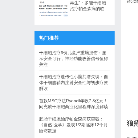
织损
再生”：多能干细胞
治疗帕金森病的临床
转化与未来展望
热门推荐
干细胞治疗6例儿童严重脑损伤：显
示安全可行，神经功能改善信号值得
关注
干细胞治疗遗传性小脑共济失调：自
体干细胞鞘内注射安全性与初步疗效
解读
首款MSC疗法Ryoncil年收7.8亿元！
间充质干细胞商业化里程碑深度解读
胚胎干细胞治疗帕金森病获突破：
狼
《自然·医学》发表1/2期临床12个月
随访数据