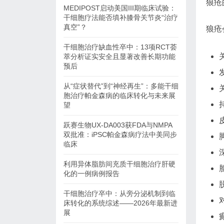
狼疮
MEDIPOST启动美国III期临床试验：
干细胞疗法能否填补膝骨关节炎“治疗
真空”？
狼疮
干细胞治疗缺血性卒中：13项RCT荟
萃分析证实安全且显著改善长期功能
预后
从“症状替代”到“神经再生”：多能干细
胞治疗帕金森病的临床转化与未来展
望
跃赛生物UX-DA003获FDA与NMPA
双批准：iPSC帕金森病疗法中美同步
临床
利用异体脂肪间充质干细胞治疗肝硬
化的一例病例报告
干细胞治疗卒中：从旁分泌机制到临
床转化的系统综述——2026年最新进
展