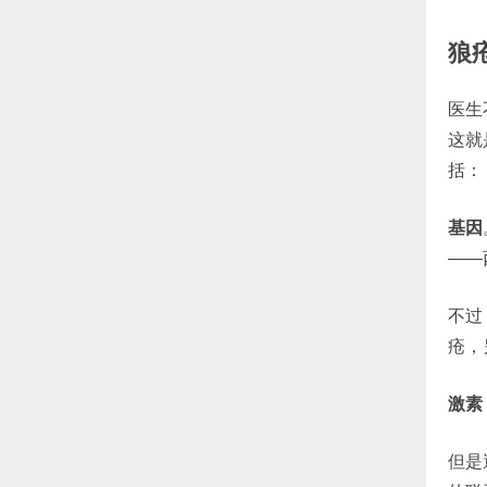
狼
医生
这就
括：
基因
——
不过
疮，
激素
但是