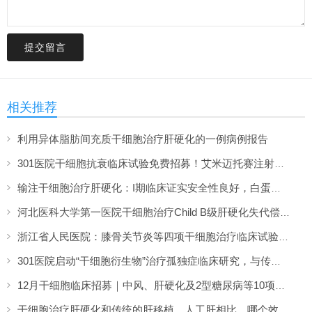
提交留言
相关推荐
利用异体脂肪间充质干细胞治疗肝硬化的一例病例报告
301医院干细胞抗衰临床试验免费招募！艾米迈托赛注射液面向全国招募2000名50岁以上受试者
输注干细胞治疗肝硬化：I期临床证实安全性良好，白蛋白及生活质量显著改善
河北医科大学第一医院干细胞治疗Child B级肝硬化失代偿期临床研究获成功备案
浙江省人民医院：膝骨关节炎等四项干细胞治疗临床试验招募启动
301医院启动“干细胞衍生物”治疗孤独症临床研究，与传统细胞输注有何不同？
12月干细胞临床招募｜中风、肝硬化及2型糖尿病等10项研究同步启动（附报名方式）
干细胞治疗肝硬化和传统的肝移植、人工肝相比，哪个效果更好？该怎么选？