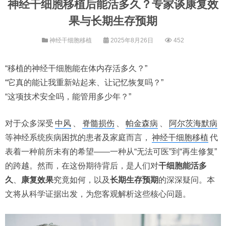
神经干细胞移植后能活多久？专家谈康复效
果与长期生存预期
神经干细胞移植
2025年8月26日
452
“移植的神经干细胞能在体内存活多久？”
“它真的能让我重新站起来、让记忆恢复吗？”
“这项技术安全吗，能管用多少年？”
对于众多深受
中风
、
脊髓损伤
、
帕金森病
、
阿尔茨海默病
等神经系统疾病困扰的患者及家庭而言，
神经干细胞移植
代
表着一种前所未有的希望——一种从“无法可医”到“再生修复”
的跨越。然而，在这份期待背后，是人们对
干细胞能活多
久
、
康复效果
究竟如何，以及
长期生存预期
的深深疑问。本
文将从科学证据出发，为您客观解析这些核心问题。