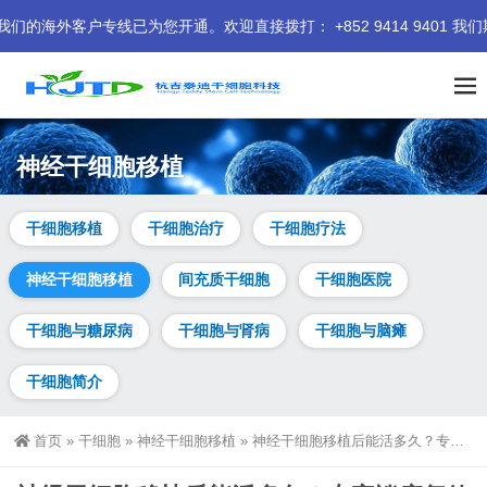
专线已为您开通。欢迎直接拨打： +852 9414 9401 我们期待
神经干细胞移植
干细胞移植
干细胞治疗
干细胞疗法
神经干细胞移植
间充质干细胞
干细胞医院
干细胞与糖尿病
干细胞与肾病
干细胞与脑瘫
干细胞简介
首页
»
干细胞
»
神经干细胞移植
»
神经干细胞移植后能活多久？专家谈康复效果与长期生存预期