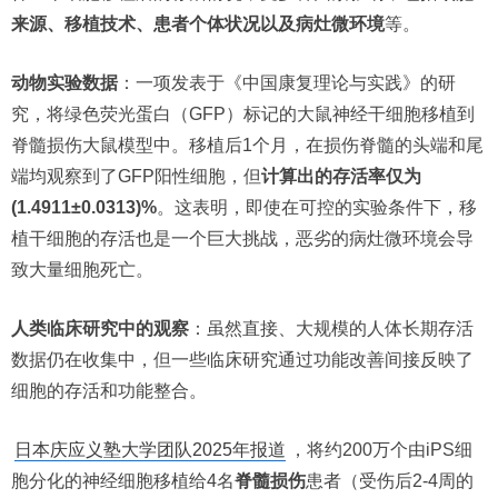
来源、移植技术、患者个体状况以及病灶微环境
等。
动物实验数据
：一项发表于《中国康复理论与实践》的研
究，将绿色荧光蛋白（GFP）标记的大鼠神经干细胞移植到
脊髓损伤大鼠模型中。移植后1个月，在损伤脊髓的头端和尾
端均观察到了GFP阳性细胞，但
计算出的存活率仅为
(1.4911±0.0313)%
。这表明，即使在可控的实验条件下，移
植干细胞的存活也是一个巨大挑战，恶劣的病灶微环境会导
致大量细胞死亡。
人类临床研究中的观察
：虽然直接、大规模的人体长期存活
数据仍在收集中，但一些临床研究通过功能改善间接反映了
细胞的存活和功能整合。
日本庆应义塾大学团队2025年报道
，将约200万个由iPS细
胞分化的神经细胞移植给4名
脊髓损伤
患者（受伤后2-4周的