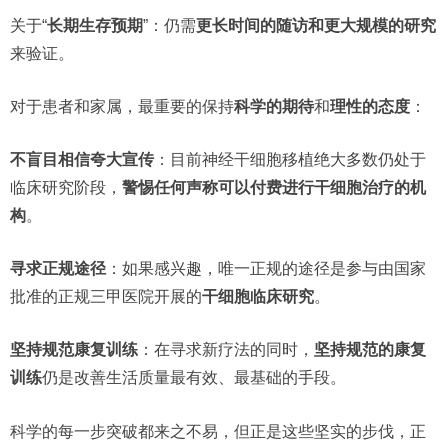
关于“
长期生存预期
”：仍需
更长时间的随访和更大规模的研究
来验证。
对于患者和家属，最重要的保持
科学的期待
和
理性的态度
：
不盲目相信夸大宣传
：目前神经干细胞移植绝大多数仍处于
临床研究阶段，
警惕任何声称可以付费进行干细胞治疗的机
构
。
寻求正规途径
：如果感兴趣，唯一正规的途径是参与由国家
批准的正规三甲医院开展的
干细胞临床研究
。
坚持规范康复训练
：在寻求新疗法的同时，
坚持规范的康复
训练
仍是改善生活质量最有效、最基础的手段。
科学的每一步突破都来之不易，但正是这些坚实的步伐，正