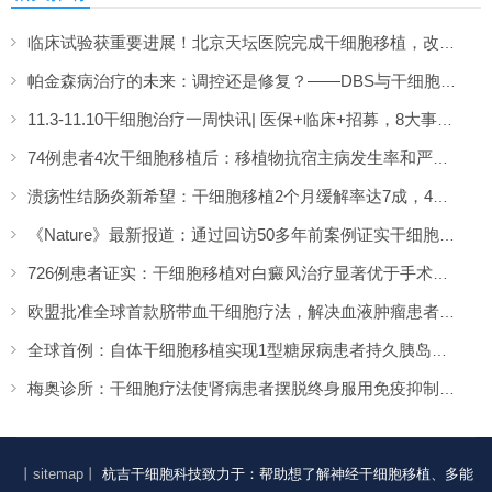
临床试验获重要进展！北京天坛医院完成干细胞移植，改写帕金森治疗格局
帕金森病治疗的未来：调控还是修复？——DBS与干细胞移植的比较与前瞻
11.3-11.10干细胞治疗一周快讯| 医保+临床+招募，8大事件全览
74例患者4次干细胞移植后：移植物抗宿主病发生率和严重程度得到显著改善
溃疡性结肠炎新希望：干细胞移植2个月缓解率达7成，4成患者实现粘膜愈合
《Nature》最新报道：通过回访50多年前案例证实干细胞移植不会增加致癌突变风险！
726例患者证实：干细胞移植对白癜风治疗显著优于手术，八成患者有效复色
欧盟批准全球首款脐带血干细胞疗法，解决血液肿瘤患者供体短缺难题
全球首例：自体干细胞移植实现1型糖尿病患者持久胰岛素独立
梅奥诊所：干细胞疗法使肾病患者摆脱终身服用免疫抑制药物的困扰
丨sitemap丨
杭吉干细胞科技致力于：帮助想了解神经干细胞移植、多能