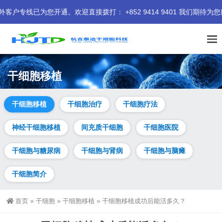
已为您开通。欢迎直接拨打： +852 9414 9401 我们期待为您服
干细胞移植
干细胞移植
干细胞治疗
干细胞疗法
神经干细胞移植
间充质干细胞
干细胞医院
干细胞与糖尿病
干细胞与肾病
干细胞与脑瘫
干细胞简介
首页
»
干细胞
»
干细胞移植
»
干细胞移植成功后能活多久？