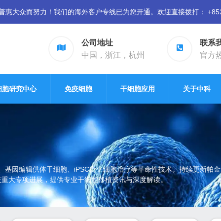
众而努力！我们的海外客户专线已为您开通。欢迎直接拨打： +852 94
公司地址
联系
中国，浙江，杭州
官方热线
细胞研究中心
免疫细胞
干细胞应用
关于中科
、基因编辑供体干细胞、iPSC衍生细胞治疗等革命性技术。持续更新帕
家科技重大专项进展，提供专业干细胞移植资讯与深度解读。