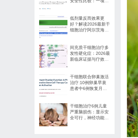
安全性比较：一项网
络荟萃分析
低剂量反而效果更
好？解读2026最新干
细胞治疗阿尔茨海默
病循证证据
间充质干细胞治疗多
发性硬化症：2026最
新临床证据与疗效争
议
干细胞联合卵巢激活
治疗:10例卵巢早衰
患者中6例恢复月经,
一年随访证实安全
干细胞治疗6例儿童
严重脑损伤：显示安
全可行，神经功能改
善信号值得关注