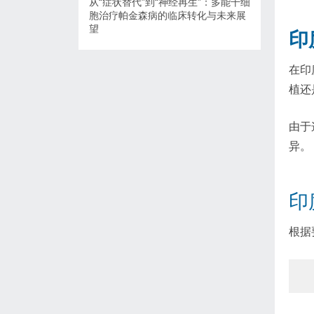
从“症状替代”到“神经再生”：多能干细
胞治疗帕金森病的临床转化与未来展
望
印
在印
植还
由于
异。
印
根据