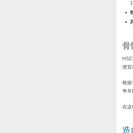
1
骨
HS
便宜
根据
争并
在这
造