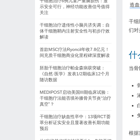
干细胞治疗6例儿童严重脑损伤：显
造
示安全可行，神经功能改善信号值得
关注
干细
干细胞治疗遗传性小脑共济失调：自
们对
体干细胞鞘内注射安全性与初步疗效
解读
首款MSC疗法Ryoncil年收7.8亿元！
什
间充质干细胞商业化里程碑深度解读
胚胎干细胞治疗帕金森病获突破：
当骨
《自然·医学》发表1/2期临床12个月
随访数据
MEDIPOST启动美国III期临床试验：
干细胞疗法能否填补膝骨关节炎“治疗
真空”？
干细胞治疗缺血性卒中：13项RCT荟
萃分析证实安全且显著改善长期功能
预后
根据