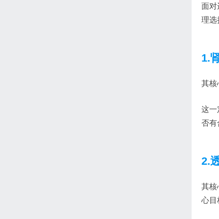
面对
理选
1
其核
这一
否有
2
其核
心目