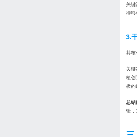
关键
待移
3
其核
关键
植创
极的
总结
辑，
三