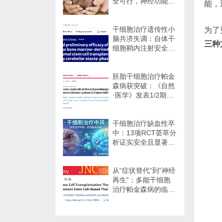
全可行，神经功能改
能，
善信号值得关注
干细胞治疗遗传性小
为了
脑共济失调：自体干
三种
细胞鞘内注射安全性
与初步疗效解读
胚胎干细胞治疗帕金
森病获突破：《自然
·医学》发表1/2期临
床12个月随访数据
干细胞治疗缺血性卒
中：13项RCT荟萃分
析证实安全且显著改
善长期功能预后
从“症状替代”到“神经
再生”：多能干细胞
治疗帕金森病的临床
转化与未来展望