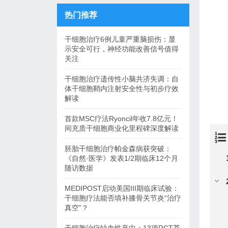
热门推荐
干细胞治疗6例儿童严重脑损伤：显
示安全可行，神经功能改善信号值得
关注
干细胞治疗遗传性小脑共济失调：自
体干细胞鞘内注射安全性与初步疗效
解读
首款MSC疗法Ryoncil年收7.8亿元！
间充质干细胞商业化里程碑深度解读
胚胎干细胞治疗帕金森病获突破：
《自然·医学》发表1/2期临床12个月
随访数据
MEDIPOST启动美国III期临床试验：
干细胞疗法能否填补膝骨关节炎“治疗
真空”？