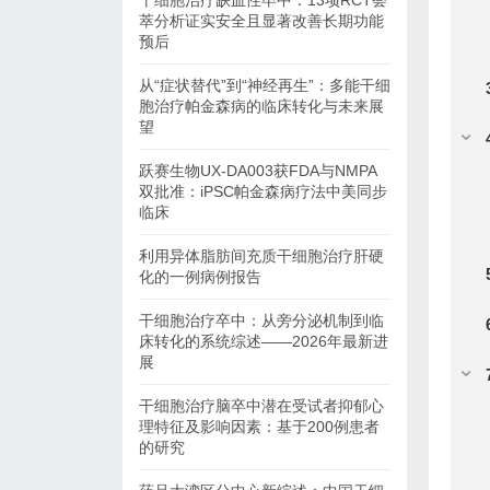
干细胞治疗缺血性卒中：13项RCT荟
萃分析证实安全且显著改善长期功能
预后
从“症状替代”到“神经再生”：多能干细
胞治疗帕金森病的临床转化与未来展
望
跃赛生物UX-DA003获FDA与NMPA
双批准：iPSC帕金森病疗法中美同步
临床
利用异体脂肪间充质干细胞治疗肝硬
化的一例病例报告
干细胞治疗卒中：从旁分泌机制到临
床转化的系统综述——2026年最新进
展
干细胞治疗脑卒中潜在受试者抑郁心
理特征及影响因素：基于200例患者
的研究