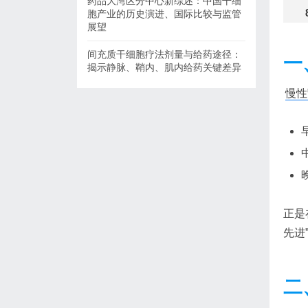
药品大湾区分中心新综述：中国干细
胞产业的历史演进、国际比较与监管
展望
间充质干细胞疗法剂量与给药途径：
一
揭示静脉、鞘内、肌内给药关键差异
慢性
正是
先进
二