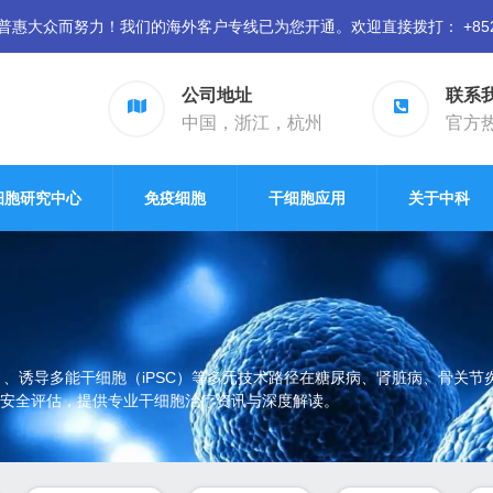
众而努力！我们的海外客户专线已为您开通。欢迎直接拨打： +852 94
公司地址
联系
中国，浙江，杭州
官方热线
细胞研究中心
免疫细胞
干细胞应用
关于中科
）、诱导多能干细胞（iPSC）等多元技术路径在糖尿病、肾脏病、骨关
安全评估，提供专业干细胞治疗资讯与深度解读。