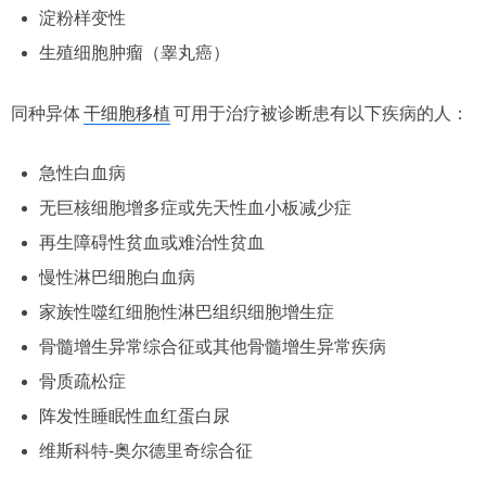
淀粉样变性
生殖细胞肿瘤（睾丸癌）
同种异体
干细胞移植
可用于治疗被诊断患有以下疾病的人：
急性白血病
无巨核细胞增多症或先天性血小板减少症
再生障碍性贫血或难治性贫血
慢性淋巴细胞白血病
家族性噬红细胞性淋巴组织细胞增生症
骨髓增生异常综合征或其他骨髓增生异常疾病
骨质疏松症
阵发性睡眠性血红蛋白尿
维斯科特-奥尔德里奇综合征