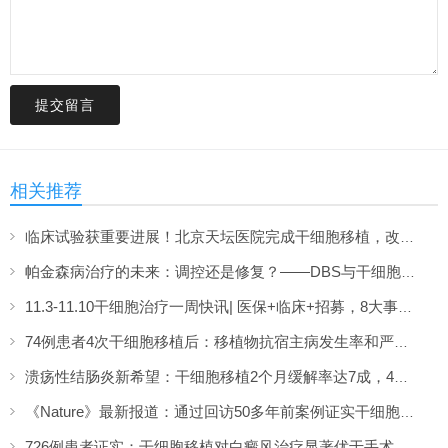
提交留言
相关推荐
临床试验获重要进展！北京天坛医院完成干细胞移植，改写帕金森治疗格局
帕金森病治疗的未来：调控还是修复？——DBS与干细胞移植的比较与前瞻
11.3-11.10干细胞治疗一周快讯| 医保+临床+招募，8大事件全览
74例患者4次干细胞移植后：移植物抗宿主病发生率和严重程度得到显著改善
溃疡性结肠炎新希望：干细胞移植2个月缓解率达7成，4成患者实现粘膜愈合
《Nature》最新报道：通过回访50多年前案例证实干细胞移植不会增加致癌突变风险！
726例患者证实：干细胞移植对白癜风治疗显著优于手术，八成患者有效复色