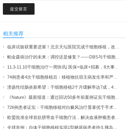
提交留言
相关推荐
临床试验获重要进展！北京天坛医院完成干细胞移植，改写帕金森治疗格局
帕金森病治疗的未来：调控还是修复？——DBS与干细胞移植的比较与前瞻
11.3-11.10干细胞治疗一周快讯| 医保+临床+招募，8大事件全览
74例患者4次干细胞移植后：移植物抗宿主病发生率和严重程度得到显著改善
溃疡性结肠炎新希望：干细胞移植2个月缓解率达7成，4成患者实现粘膜愈合
《Nature》最新报道：通过回访50多年前案例证实干细胞移植不会增加致癌突变风险！
726例患者证实：干细胞移植对白癜风治疗显著优于手术，八成患者有效复色
欧盟批准全球首款脐带血干细胞疗法，解决血液肿瘤患者供体短缺难题
全球首例：自体干细胞移植实现1型糖尿病患者持久胰岛素独立