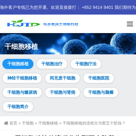
您开通。欢迎直接拨打： +852 9414 9401 我们期待为您服务
干细胞移植
干细胞移植
干细胞治疗
干细胞疗法
神经干细胞移植
间充质干细胞
干细胞医院
干细胞与糖尿病
干细胞与肾病
干细胞与脑瘫
干细胞简介
首页
»
干细胞
»
干细胞移植
»
干细胞移植的流程分为那五个阶段？