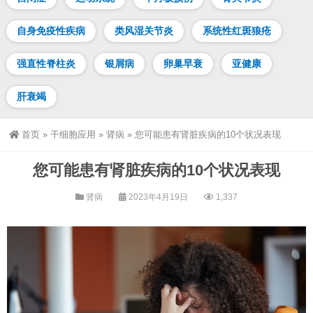
自身免疫性疾病
类风湿关节炎
系统性红斑狼疮
强直性脊柱炎
银屑病
卵巢早衰
亚健康
肝衰竭
首页
»
干细胞应用
»
肾病
»
您可能患有肾脏疾病的10个状况表现
您可能患有肾脏疾病的10个状况表现
肾病
2023年4月19日
1,337