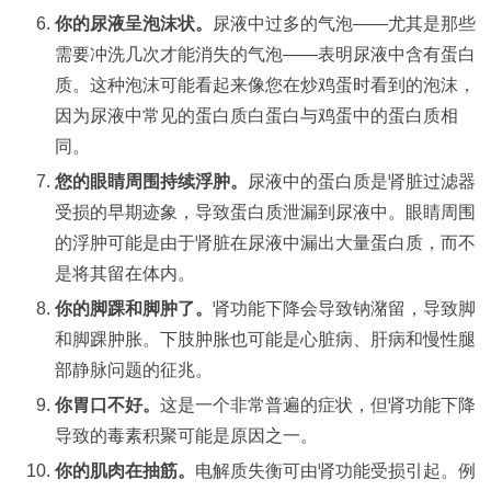
你的尿液呈泡沫状。
尿液中过多的气泡——尤其是那些
需要冲洗几次才能消失的气泡——表明尿液中含有蛋白
质。这种泡沫可能看起来像您在炒鸡蛋时看到的泡沫，
因为尿液中常见的蛋白质白蛋白与鸡蛋中的蛋白质相
同。
您的眼睛周围持续浮肿。
尿液中的蛋白质是肾脏过滤器
受损的早期迹象，导致蛋白质泄漏到尿液中。眼睛周围
的浮肿可能是由于肾脏在尿液中漏出大量蛋白质，而不
是将其留在体内。
你的脚踝和脚肿了。
肾功能下降会导致钠潴留，导致脚
和脚踝肿胀。下肢肿胀也可能是心脏病、肝病和慢性腿
部静脉问题的征兆。
你胃口不好。
这是一个非常普遍的症状，但肾功能下降
导致的毒素积聚可能是原因之一。
你的肌肉在抽筋。
电解质失衡可由肾功能受损引起。例