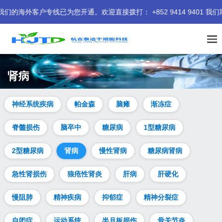
户专线已为您开通。欢迎直接拨打： +852 9414 9401 我们期
肾病
神经系统疾病
帕金森
脑瘫
渐冻症
脊髓损伤
脑卒中
糖尿病
1型糖尿病
2型糖尿病
肾病
慢性肾病
糖尿病肾病
急性肾损伤
狼疮性肾炎
肝病
肝硬化
慢阻肺
精神疾病
抑郁症
精神分裂症
自闭症
运动系统
半月板损伤
骨关节炎